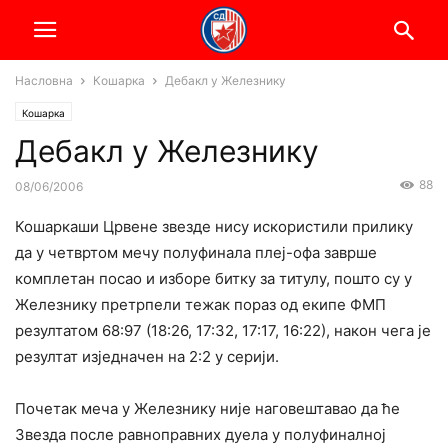
Насловна
Кошарка
Дебакл у Железнику
Кошарка
Дебакл у Железнику
88
08/06/2006
Кошаркаши Црвене звезде нису искористили прилику
да у четвртом мечу полуфинала плеј-офа заврше
комплетан посао и изборе битку за титулу, пошто су у
Железнику претрпели тежак пораз од екипе ФМП
резултатом 68:97 (18:26, 17:32, 17:17, 16:22), након чега је
резултат изједначен на 2:2 у серији.
Почетак меча у Железнику није наговештавао да ће
Звезда после равноправних дуела у полуфиналној