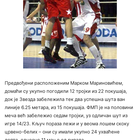
Предвођени расположеним Марком Мариновићем,
домаћи су укупно погодили 12 тројки из 22 покушаја,
док је Звезда забележила тек два успешна шута ван
линије 6.25 метара, из 15 покушаја. ФМП је на половини
меча већ забележио седам тројки, уз одличан шут из
игре 14/23. Кључ пораза лежи и у веома лошем скоку
црвено-белих – они су имали укупно 24 ухваћене
лопте, односно 11 мање од ривала.