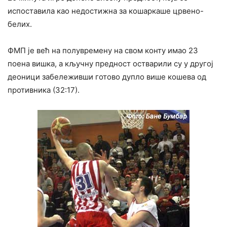
испоставила као недостижна за кошаркаше црвено-
белих.
ФМП је већ на полувремену на свом конту имао 23
поена вишка, а кључну предност остварили су у другој
деоници забележивши готово дупло више кошева од
противника (32:17).