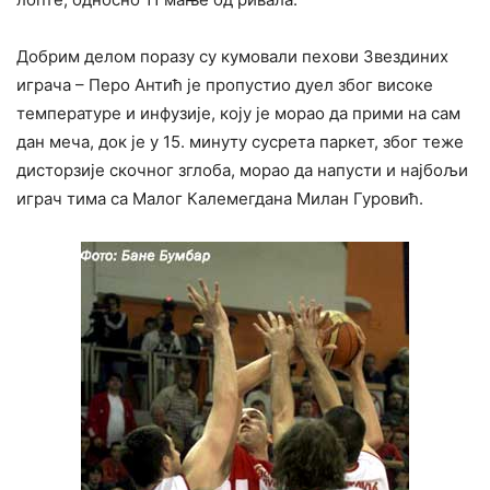
Добрим делом поразу су кумовали пехови Звездиних
играча – Перо Антић је пропустио дуел због високе
температуре и инфузије, коју је морао да прими на сам
дан меча, док је у 15. минуту сусрета паркет, због теже
дисторзије скочног зглоба, морао да напусти и најбољи
играч тима са Малог Калемегдана Милан Гуровић.