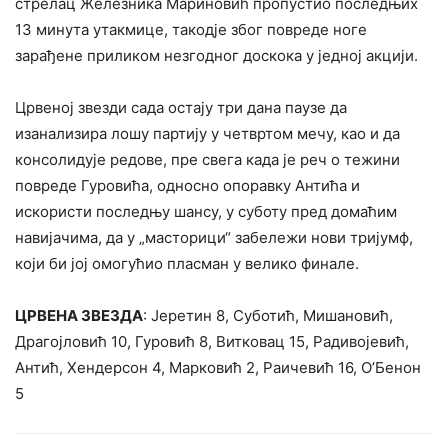
стрелац Железника Мариновић пропустио последњих
13 минута утакмице, такодје због повреде ноге
зарађене приликом незгодног доскока у једној акцији.
Црвеној звезди сада остају три дана паузе да
изанализира лошу партију у четвртом мечу, као и да
консолидује редове, пре свега када је реч о тежини
повреде Гуровића, односно опоравку Антића и
искористи последњу шансу, у суботу пред домаћим
навијачима, да у „масторици“ забележи нови тријумф,
који би јој омогућио пласман у велико финале.
ЦРВЕНА ЗВЕЗДА
: Јеретин 8, Суботић, Мишановић,
Драгојловић 10, Гуровић 8, Витковац 15, Радивојевић,
Антић, Хендерсон 4, Марковић 2, Раичевић 16, О’Бенон
5