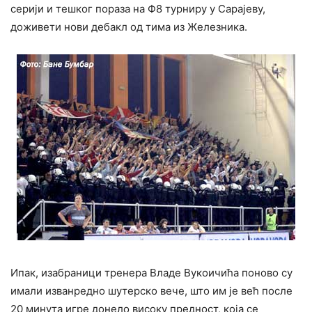
серији и тешког пораза на Ф8 турниру у Сарајеву,
доживети нови дебакл од тима из Железника.
Ипак, изабраници тренера Владе Вукоичића поново су
имали изванредно шутерско вече, што им је већ после
20 минута игре донело високу предност, која се