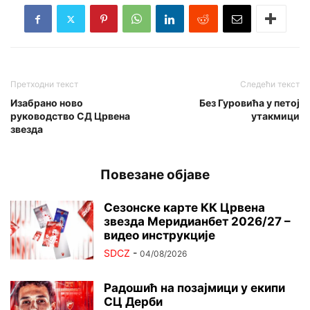
Претходни текст
Следећи текст
Изабрано ново
Без Гуровића у петој
руководство СД Црвена
утакмици
звезда
Повезане објаве
Сезонске карте КК Црвена
звезда Меридианбет 2026/27 –
видео инструкције
SDCZ
-
04/08/2026
Радошић на позајмици у екипи
СЦ Дерби