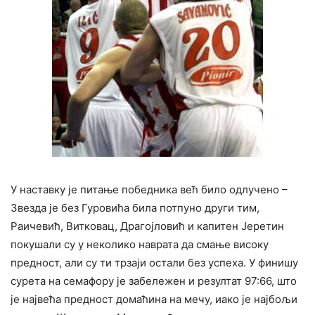
У наставку је питање победника већ било одлучено –
Звезда је без Гуровића била потпуно други тим,
Раичевић, Витковац, Драгојловић и капитен Јеретин
покушали су у неколико наврата да смање високу
предност, али су ти трзаји остали без успеха. У финишу
сурета на семафору је забележен и резултат 97:66, што
је највећа предност домаћина на мечу, иако је најбољи