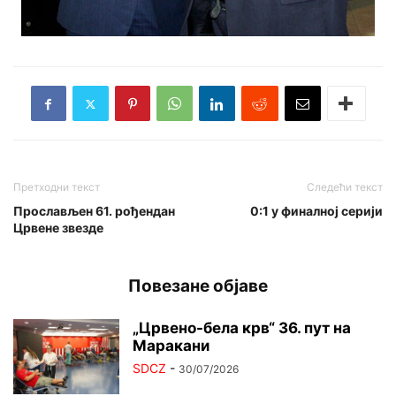
Претходни текст
Следећи текст
Прослављен 61. рођендан
0:1 у финалној серији
Црвене звезде
Повезане објаве
„Црвено-бела крв“ 36. пут на
Маракани
SDCZ
-
30/07/2026