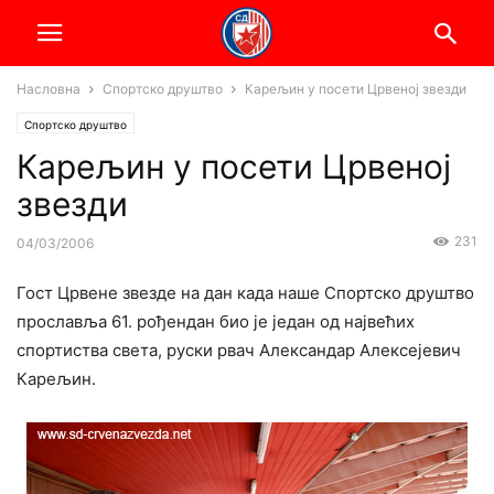
Насловна
Спортско друштво
Карељин у посети Црвеној звезди
Спортско друштво
Карељин у посети Црвеној
звезди
231
04/03/2006
Гост Црвене звезде на дан када наше Спортско друштво
прославља 61. рођендан био је један од највећих
спортиства света, руски рвач Александар Алексејевич
Карељин.