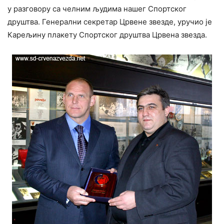
у разговору са челним људима нашег Спортског
друштва. Генерални секретар Црвене звезде, уручио је
Карељину плакету Спортског друштва Црвена звезда.