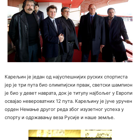
Карељин је један од најуспешнијих руских спортиста
јер је три пута био олимпијски првак, светски шампион
је био у девет наврата, док је титулу најбољег у Европи
освајао невероватних 12 пута. Карељину је јуче уручен
орден Немање другог реда због изузетног успеха у
спорту и одржавању веза Русије и наше земље.