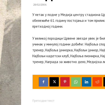
28/02/2006
У петак у подне у Медија центру стадиона Ц
обележиће 61. годину постојања и том прили
претходној години.
У великој породици Црвене звезде увек је би
учинак у минулој години добиће: Најбоља спо
тренер, Најбоља јуниорка, Најбољи јуниор, На
Најбољи кадетски клуб, Најбоља пионирка, На
тренер, Награда за животно дело, Медијска л
Претходни текст