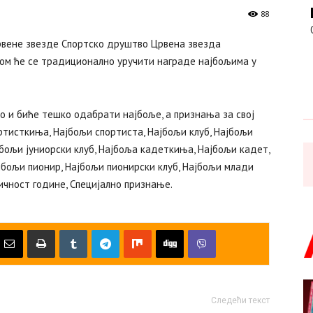
88
рвене звезде Спортско друштво Црвена звезда
ком ће се традиционално уручити награде најбољима у
ло и биће тешко одабрати најбоље, а признања за свој
ртисткиња, Најбољи спортиста, Најбољи клуб, Најбољи
јбољи јуниорски клуб, Најбоља кадеткиња, Најбољи кадет,
јбољи пионир, Најбољи пионирски клуб, Најбољи млади
ичност године, Специјално признање.
Следећи текст