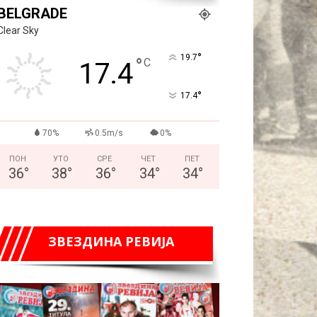
BELGRADE
Clear Sky
°
19.7
°
C
17.4
°
17.4
70%
0.5m/s
0%
ПОН
УТО
СРЕ
ЧЕТ
ПЕТ
36
°
38
°
36
°
34
°
34
°
ЗВЕЗДИНА РЕВИЈА