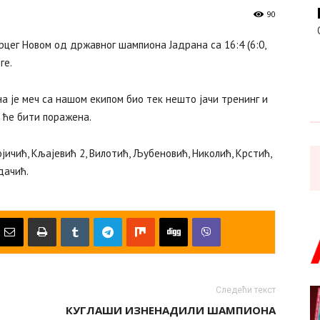
90
рцег Новом од државног шампиона Јадрана са 16:4 (6:0,
ге.
на је меч са нашом екипом био тек нешто јачи тренинг и
е ће бити поражена.
ојичић, Кљајевић 2, Вилотић, Љубеновић, Николић, Крстић,
дачић.
Следећи текст
КУГЛАШИ ИЗНЕНАДИЛИ ШАМПИОНА