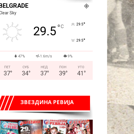
BELGRADE
Clear Sky
°
29.5
°
C
29.5
°
29.5
47%
1.6m/s
9%
ПЕТ
СУБ
НЕД
ПОН
УТО
37
°
34
°
37
°
39
°
41
°
ЗВЕЗДИНА РЕВИЈА