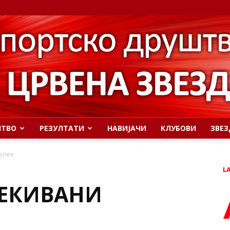
ШТВО
РЕЗУЛТАТИ
НАВИЈАЧИ
КЛУБОВИ
ЗВЕЗ
успех
L
ЧЕКИВАНИ