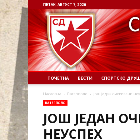
ПЕТАК, АВГУСТ 7, 2026
ПОЧЕТНА
ВЕСТИ
СПОРТСКО ДРУ
Насловна
Ватерполо
Још један очекивани не
ВАТЕРПОЛО
ЈОШ ЈЕДАН О
НЕУСПЕХ