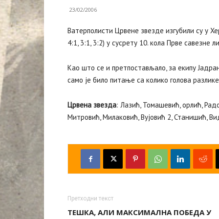
23/02/2006
Ватерполисти Црвене звезде изгубили су у Хе
4:1, 3:1, 3:2) у сусрету 10. кола Прве савезне ли
Као што се и претпостављало, за екипу Јадра
само је било питање са колико голова разлик
Црвена звезда
: Лазић, Томашевић, орлић, Рад
Митровић, Милаковић, Вујовић 2, Станишић, Ви
Претходни текст
ТЕШКА, АЛИ МАКСИМАЛНА ПОБЕДА У