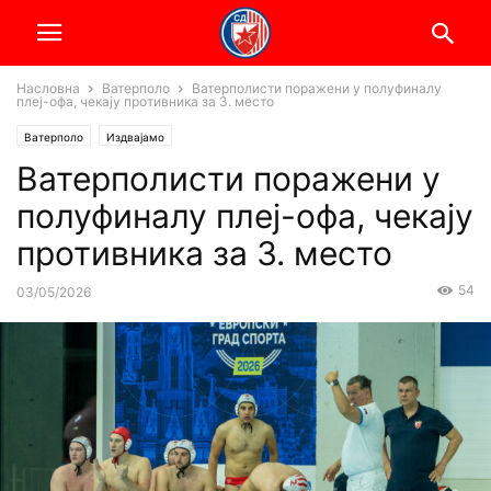
Насловна
Ватерполо
Ватерполисти поражени у полуфиналу
плеј-офа, чекају противника за 3. место
Ватерполо
Издвајамо
Ватерполисти поражени у
полуфиналу плеј-офа, чекају
противника за 3. место
54
03/05/2026