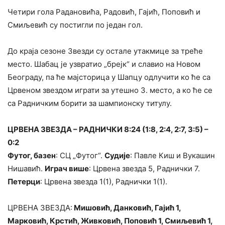
Четири гола Радановића, Радовић, Гајић, Поповић и
Смиљевић су постигли по један гол.
До краја сезоне Звезди су остале утакмице за треће
место. Шабац је узвратио „брејк“ и славио на Новом
Београду, па ће мајсторица у Шапцу одлучити ко ће са
Црвеном звездом играти за утешно 3. место, а ко ће се
са Радничким борити за шампионску титулу.
ЦРВЕНА ЗВЕЗДА – РАДНИЧКИ 8:24 (1:8, 2:4, 2:7, 3:5) –
0:2
Футог, базен
: СЦ „Футог“.
Судије
: Павле Киш и Вукашин
Нишавић.
Играч више
: Црвена звезда 5, Раднички 7.
Петерци
: Црвена звезда 1(1), Раднички 1(1).
ЦРВЕНА ЗВЕЗДА:
Мишовић, Данковић, Гајић 1,
Марковић, Крстић, Живковић, Поповић 1, Смиљевић 1,