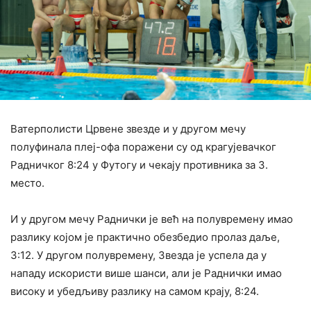
Ватерполисти Црвене звезде и у другом мечу
полуфинала плеј-офа поражени су од крагујевачког
Радничког 8:24 у Футогу и чекају противника за 3.
место.
И у другом мечу Раднички је већ на полувремену имао
разлику којом је практично обезбедио пролаз даље,
3:12. У другом полувремену, Звезда је успела да у
нападу искористи више шанси, али је Раднички имао
високу и убедљиву разлику на самом крају, 8:24.