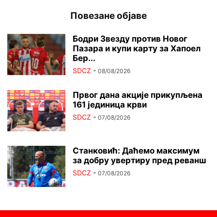
Повезане објаве
Бодри Звезду против Новог
Пазара и купи карту за Хапоел
Бер...
SDCZ
-
08/08/2026
Првог дана акције прикупљена
161 јединица крви
SDCZ
-
07/08/2026
Станковић: Даћемо максимум
за добру увертиру пред реванш
SDCZ
-
07/08/2026