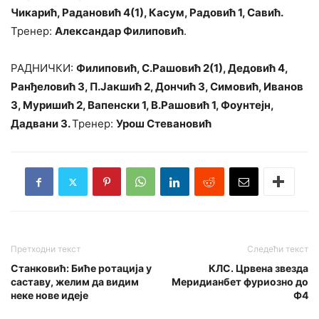
Чикарић, Радановић 4(1), Касум, Радовић 1, Савић.
Тренер:
Александар Филиповић
.
РАДНИЧКИ:
Филиповић, С.Рашовић 2(1), Дедовић 4,
Ранђеловић 3, П.Јакшић 2, Дончић 3, Симовић, Иванов
3, Муришић 2, Вапенски 1, В.Рашовић 1, Фоунтејн,
Дадвани 3.
Тренер:
Урош Стевановић
Претходни текст
Следећи текст
Станковић: Биће ротација у
КЛС. Црвена звезда
саставу, желим да видим
Меридианбет фуриозно до
неке нове идеје
Ф4