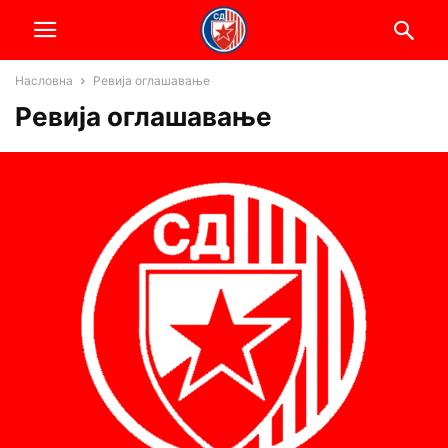
Насловна
Ревија оглашавање
Ревија оглашавање