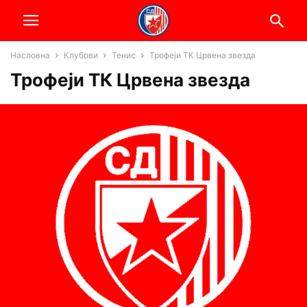
Насловна
Клубови
Тенис
Трофеји ТК Црвена звезда
Трофеји ТК Црвена звезда