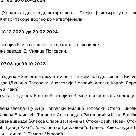
(Хрватска) доспео до четвртфинала. Стефан је исти резултат п
Кипар) такође доспео до четвртфинала.
 18.12.2023. до 20.02.2024.
 освојио Екипно првенство државе за пионирке.
не звезде: 2. Милица Поповски.
07.08. до 09.10.2023.
одина – Звездини резултати од четвртфинала до финала: Кикинда 
везда (Душица Поповски, Анастасија Чоловић, Хелена Кораћ, Лар
ња Ивић).
лу са Теодором Костовић освојила 3. место и бронзану медаљу 
рвена звезда (Душица Поповски, Милица Поповски, Стела Џинови
 Хелена Врачевић. Тренери: Александар Ђукановић и Игор Банић
Црвена звезда (Алекса Опарица, Немања Стокановић, Новак Сто
ић, Давид Ракић, Александар Даскаловић. Тренер: Александар Ђ
и – сингл: 1. Тамара Чуровић.