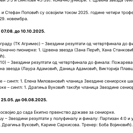
 Стефан Поповић су освојили током 2025. године четири трофеја
 29. новембра.
07.08. до 10.10.2025.
раду (ТК Агримес) – Звездини резултати од четвртфинала до фин
. Коначно пионирке: 1. Црвена звезда (Зана Перић, Хана Станков
ћ).
10) – Звездини резултати од четвртфинала до финала: Пожарева
рвена звезда (Лаура Адамовић, Даница Адамовић, Викторија Плав
е – сингл: 1. Елена Миловановић чланица Звездине сениорске ш
ке – сингл: 1. Драгиња Вуковић такође чланица Звездине сени
 25.05. до 06.08.2025.
 освојио до сада Екипно првенство државе за сениорке.
 – Звездини резултати у полуфиналу и финалу: Партизан 4:0 и у
 Драгиња Вуковић, Карине Саркисова. Тренер: Боба Војиновић). 