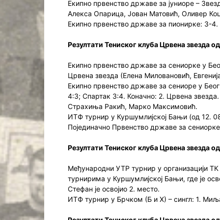
Екипно првенство државе за јуниоре – Звезд
Алекса Опарица, Јован Матовић, Оливер Коц
Екипно првенство државе за пионирке: 3-4.
Резултати Тениског клуба Црвена звезда од
Екипно првенство државе за сениорке у Беог
Црвена звезда (Елена Миловановић, Евгениј
Екипно првенство државе за сениоре у Беог
4:3; Спартак 3:4. Коначно: 2. Црвена звезд
Страхиња Ракић, Марко Максимовић.
ИТФ турнир у Куршумлијској Бањи (од 12. 08
Појединачно Првенство државе за сениорке 
Резултати Тениског клуба Црвена звезда од
Међународни УТР турнир у организацији ТК 
турнирима у Куршумлијској Бањи, где је освој
Стефан је освојио 2. место.
ИТФ турнир у Брчком (Б и Х) – сингл: 1. Миљ
Резултати Тениског клуба Црвена звезда од 