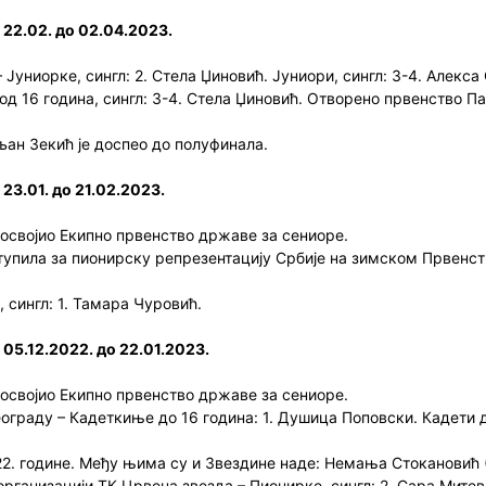
 22.02. до 02.04.2023.
Јуниорке, сингл: 2. Стела Џиновић. Јуниори, сингл: 3-4. Алекса
 16 година, сингл: 3-4. Стела Џиновић. Отворено првенство Панч
љан Зекић је доспео до полуфинала.
23.01. до 21.02.2023.
 освојио Екипно првенство државе за сениоре.
упила за пионирску репрезентацију Србије на зимском Првенству
 сингл: 1. Тамара Чуровић.
 05.12.2022. до 22.01.2023.
 освојио Екипно првенство државе за сениоре.
граду – Кадеткиње до 16 година: 1. Душица Поповски. Кадети до
2. године. Међу њима су и Звездине наде: Немања Стокановић (1
организацији ТК Црвена звезда – Пионирке, сингл: 2. Сара Митев