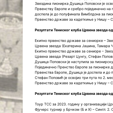
Звездина пионирка Душица Поповски је осв
Првенству Европе и сребро појединачно на 
доспела је до полуфинала Вимблдона за пио
Првенство државе за кадеткиње у Нишу – Си
Резултати Тениског клуба Црвена звезда од
Екипно првенство државе за сениорке – Звезд
Црвена звезда (Екатерина Јашина, Тамара Ч
Екипно првенство државе за сениоре – Звезди
Црвена звезда (Резарт Цунгу, Стефан Попов
Душица Поповски је наступила за пионирску 
Појединачно Пренство Европе за пионирке д
Првенства Европе, Душица је доспела и до 
Стефан Поповић је освојио три пута по 2. ме
Првенство државе за кадеткиње у Нишу – Си
Резултати Тениског клуба Црвена звезда од
Тоур ТСС за 2023. годину у организацији Цр
Фјучерс турнир у Брчком (Б и Х) – Сингл: 2.