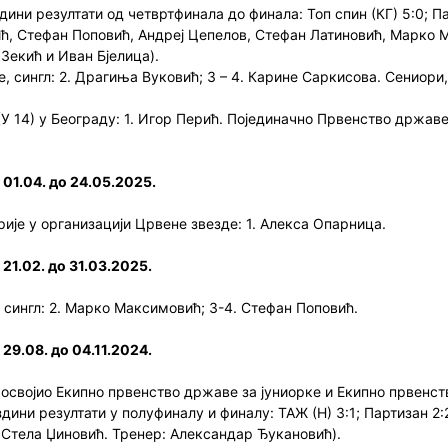
ни резултати од четвртфинала до финала: Топ спин (КГ) 5:0; Пар
ћ, Стефан Поповић, Андреј Цепелов, Стефан Латиновић, Марко 
Зекић и Иван Бјелица).
 сингл: 2. Драгиња Вуковић; 3 – 4. Карине Саркисова. Сениори, 
 14) у Београду: 1. Игор Перић. Појединачно Првенство државе 
 01.04. до 24.05.2025.
рије у организацији Црвене звезде: 1. Алекса Опарница.
21.02. до 31.03.2025.
 сингл: 2. Марко Максимовић; 3-4. Стефан Поповић.
29.08. до 04.11.2024.
 освојио Екипно првенство државе за јуниорке и Екипно првенст
ини резултати у полуфиналу и финалу: ТАЖ (Н) 3:1; Партизан 2:2
 Стела Џиновић. Тренер: Александар Ђукановић).