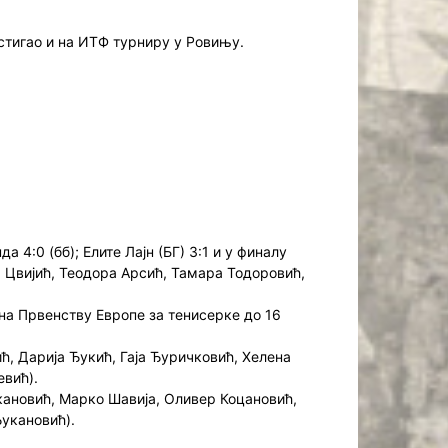
остигао и на ИТФ турниру у Ровињу.
4:0 (бб); Елите Лајн (БГ) 3:1 и у финалу
а Цвијић, Теодора Арсић, Тамара Тодоровић,
на Првенству Европе за тенисерке до 16
ћ, Дарија Ђукић, Гаја Ђуричковић, Хелена
евић).
кановић, Марко Шавија, Оливер Коцановић,
укановић).