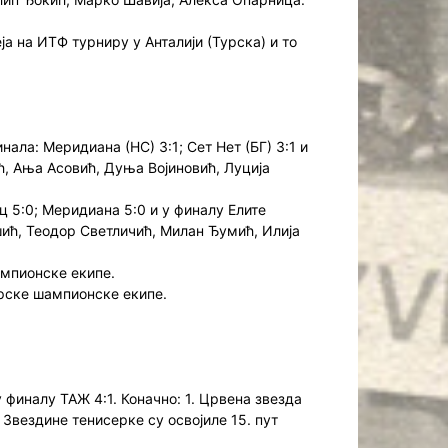
 на ИТФ турниру у Анталији (Турска) и то
ала: Меридиана (НС) 3:1; Сет Нет (БГ) 3:1 и
ић, Ања Асовић, Дуња Војиновић, Луција
ц 5:0; Меридиана 5:0 и у финалу Елите
шић, Теодор Светличић, Милан Ђумић, Илија
ампионске екипе.
орске шампионске екипе.
 финалу ТАЖ 4:1. Коначно: 1. Црвена звезда
Звездине тенисерке су освојиле 15. пут