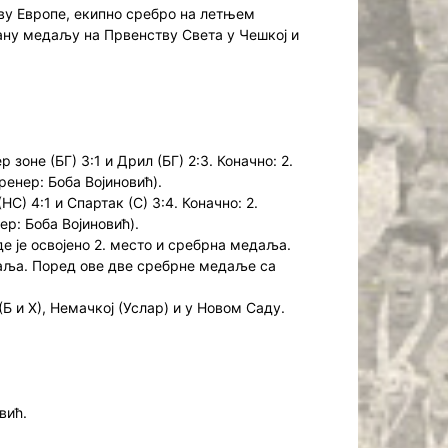
ву Европе, екипно сребро на летњем
зану медаљу на Првенству Света у Чешкој и
оне (БГ) 3:1 и Дрил (БГ) 2:3. Коначно: 2.
енер: Боба Војиновић).
С) 4:1 и Спартак (С) 3:4. Коначно: 2.
р: Боба Војиновић).
е је освојено 2. место и сребрна медаља.
даља. Поред ове две сребрне медаље са
Б и Х), Немачкој (Услар) и у Новом Саду.
вић.