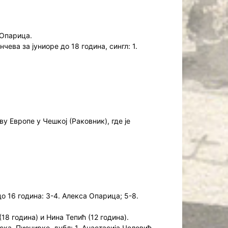
 Опарица.
ева за јуниоре до 18 година, сингл: 1.
 Европе у Чешкој (Раковник), где је
 16 година: 3-4. Алекса Опарица; 5-8.
8 година) и Нина Тепић (12 година).
ска. Пионирке, дубл: 1. Анастасија Чоловић