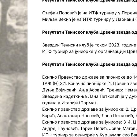
Стефан Поповић је на ИТФ турниру у Поречу 
Миљан Зекић је на ИТФ турниру у Ларнаки (
Резултати Тениског клуба Црвена звезда од
Звездин Тениски клуб је током 2023. године
ИТФ турнир за јуниорке у организацији Црве
Резултати Тениског клуба Црвена звезда од 
Екипно Првенство државе за пионирке до 14 г
ТАЖ (Н) 3:1. Коначно пионирке: 1. Црвена з
Дуња Војиновић, Ања Асовић. Тренер: Нема
Звездина кадеткиња Лана Петковић је у дуб
година у Италији (Парма).
Екипно првенство државе за јуниорке: 2. Ц
Кораћ, Анастасија Чоловић, Лана Петковић,
Екипно првенство државе за јуниоре: 3-4. 
Андреј Пауновић, Тарик Пепић, Јован Матов
ИТФ турнир за сениорке у Куршумлијско Бањ