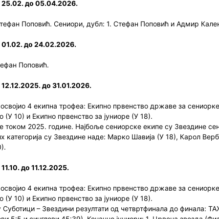
 25.02. до 05.04.2026.
 Стефан Поповић. Сениори, дубл: 1. Стефан Поповић и Адмир Кале
 01.02. до 24.02.2026.
тефан Поповић.
12.12.2025. до 31.01.2026.
 освојио 4 екипна трофеа: Екипно првенство државе за сениорк
 (У 10) и Екипно првенство за јуниоре (У 18).
е током 2025. године. Најбоље сениорске екипе су Звездине сенио
х категорија су Звездине наде: Марко Шавија (У 18), Карол Верби
).
1.10. до 11.12.2025.
 освојио 4 екипна трофеа: Екипно првенство државе за сениорк
 (У 10) и Екипно првенство за јуниоре (У 18).
 Суботици – Звездини резултати од четвртфинала до финала: ТАЖ 
ови 5:5 и синглови 45:39). Коначно јуниори: 1. Црвена звезда (