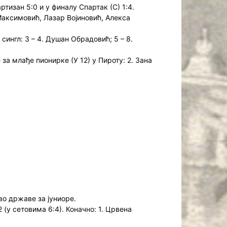
тизан 5:0 и у финалу Спартак (С) 1:4.
Максимовић, Лазар Војиновић, Алекса
сингл: 3 – 4. Душан Обрадовић; 5 – 8.
за млађе пионирке (У 12) у Пироту: 2. Зана
во државе за јуниоре.
 (у сетовима 6:4). Коначно: 1. Црвена