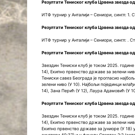
Резултати Тениског клуба Црвена звезда од
ИТФ турнир у Анталији – Сениори, сингл: 1.
Резултати Тениског клуба Црвена звезда од
ИТФ турнир у Анталији – Сениори, сингл: . С
Резултати Тениског клуба Црвена звезда од 
Звездин Тениски клуб је током 2025. године
14), Екипно првенство државе за зелени ниво
Тениски савез Београда је прогласио најбољ
зелени ниво (У 10). Најбољи појединци млађи
14), Зана Перић (У 12), Лаура Адамовић (У 10
Резултати Тениског клуба Црвена звезда од 1
Звездин Тениски клуб је током 2025. године
14), Екипно првенство државе за зелени ниво
Екипно првенство државе за јуниоре (У 18) у
синглови 40:37) и у финалу Спартак 2:2 (сет