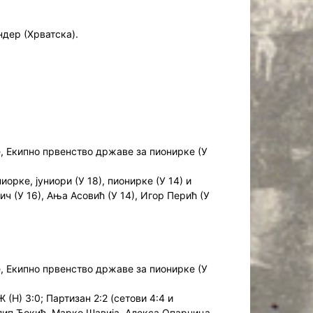
ндер (Хрватска).
е, Екипно првенство државе за пионирке (У
рке, јуниори (У 18), пионирке (У 14) и
ч (У 16), Ања Асовић (У 14), Игор Перић (У
е, Екипно првенство државе за пионирке (У
(Н) 3:0; Партизан 2:2 (сетови 4:4 и
Филип Ђокић, Марко Шавија, Алекса Опарница.