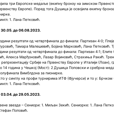
ојила три Европске медаље (екипну бронзу на зимском Првенст
првенству Европе). Поред тога Душица је освојила екипну брон
нирке.
нгл: 1. Лана Петковић.
 30.05. до 06.08.2023.
ини резултати од четвртфинала до финала: Партизан 4:0; Плејер з
уровић, Тамара Малешевић, Бојана Марковић, Лана Петковић. Тр
ни резултати од четвртфинала до финала: Партизан 4:1; Елите (Н
ић, Алекса Марђоновић, Лазар Војиновић, Страхиња Ракић. Трене
репрезентацију Србије на Првенству Европе у Италији (Лоан), гд
о 14 година у Чешкој (Мост): 2 Душица Поповски и сребрна ме
полуфинала Вимблдона за пионирке.
сто у синглу на профи турнирима ИТФ (Фјучерси) и то у: Брчком (
нгл: 1. Лана Петковић.
 03.04. до 29.05.2023.
вене звезде – Сениори: 1. Миљан Зекић. Сениорке: 1. Лана Петко
 Стефан Поповић.