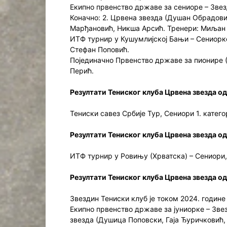
Екипно првенство државе за сениоре – Звезди
Коначно: 2. Црвена звезда (Душан Обрадови
Марђановић, Никша Арсић. Тренери: Миљан 
ИТФ турнир у Кушумлијској Бањи – Сениорке,
Стефан Поповић.
Појединачно Првенство државе за пионире (У
Перић.
Резултати Тениског клуба Црвена звезда од
Тениски савез Србије Тур, Сениори 1. катего
Резултати Тениског клуба Црвена звезда од 
ИТФ турнир у Ровињу (Хрватска) – Сениори,
Резултати Тениског клуба Црвена звезда од 
Звездин Тениски клуб је током 2024. године
Екипно првенство државе за јуниорке – Звезд
звезда (Душица Поповски, Гаја Ђуричковић,