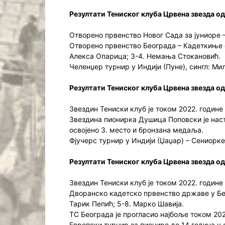
Резултати Тениског клуба Црвена звезда од
Отворено првенство Новог Сада за јуниоре – 
Отворено првенство Београда – Кадеткиње од
Алекса Опарица; 3-4. Немања Стокановић.
Челенџер турнир у Индији (Пуне), сингл: Ми
Резултати Тениског клуба Црвена звезда од 
Звездин Тениски клуб је током 2022. године
Звездина пионирка Душица Поповски је наст
освојено 3. место и бронзана медаља.
Фјучерс турнир у Индији (Џаџар) – Сениорке,
Резултати Тениског клуба Црвена звезда од
Звездин Тениски клуб је током 2022. године
Дворанско кадетско првенство државе у Бео
Тарик Пепић; 5-8. Марко Шавија.
ТС Београда је прогласио најбоље током 202
Европски турнир за пионире до 14 година у 