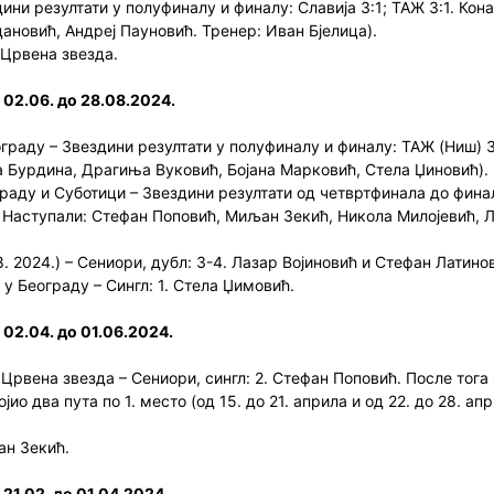
ини резултати у полуфиналу и финалу: Славија 3:1; ТАЖ 3:1. Кон
ановић, Андреј Пауновић. Тренер: Иван Бјелица).
 Црвена звезда.
 02.06. до 28.08.2024.
раду – Звездини резултати у полуфиналу и финалу: ТАЖ (Ниш) 3:1
а Бурдина, Драгиња Вуковић, Бојана Марковић, Стела Џиновић).
раду и Суботици – Звездини резултати од четвртфинала до финал
а. Наступали: Стефан Поповић, Миљан Зекић, Никола Милојевић, 
. 2024.) – Сениори, дубл: 3-4. Лазар Војиновић и Стефан Латино
у Београду – Сингл: 1. Стела Џимовић.
 02.04. до 01.06.2024.
Црвена звезда – Сениори, сингл: 2. Стефан Поповић. После тога
ио два пута по 1. место (од 15. до 21. априла и од 22. до 28. апр
ан Зекић.
21.02. до 01.04.2024.