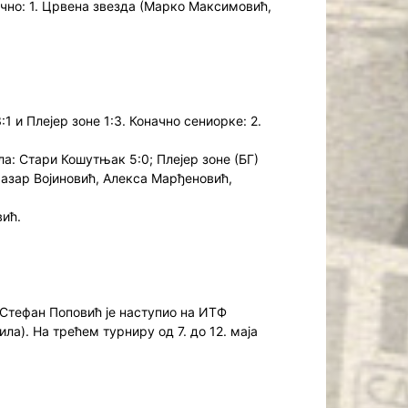
ачно: 1. Црвена звезда (Марко Максимовић,
 и Плејер зоне 1:3. Коначно сениорке: 2.
а: Стари Кошутњак 5:0; Плејер зоне (БГ)
Лазар Војиновић, Алекса Марђеновић,
вић.
 Стефан Поповић је наступио на ИТФ
ила). На трећем турниру од 7. до 12. маја