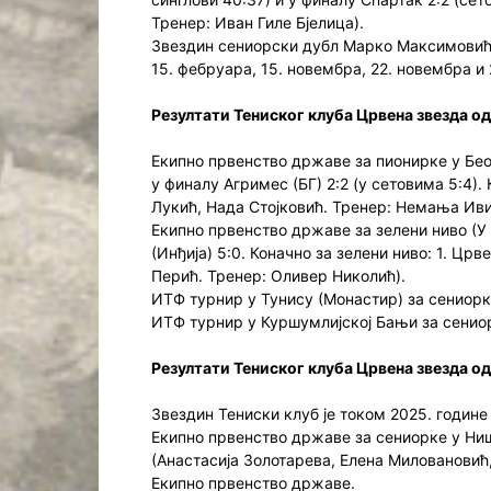
Тренер: Иван Гиле Бјелица).
Звездин сениорски дубл Марко Максимовић и
15. фебруара, 15. новембра, 22. новембра и
Резултати Тениског клуба Црвена звезда од 
Екипно првенство државе за пионирке у Беог
у финалу Агримес (БГ) 2:2 (у сетовима 5:4)
Лукић, Нада Стојковић. Тренер: Немања Иви
Екипно првенство државе за зелени ниво (У 
(Инђија) 5:0. Коначно за зелени ниво: 1. Ц
Перић. Тренер: Оливер Николић).
ИТФ турнир у Тунису (Монастир) за сениорк
ИТФ турнир у Куршумлијској Бањи за сениор
Резултати Тениског клуба Црвена звезда од
Звездин Тениски клуб је током 2025. године
Екипно првенство државе за сениорке у Нишу
(Анастасија Золотарева, Елена Миловановић,
Екипно првенство државе.