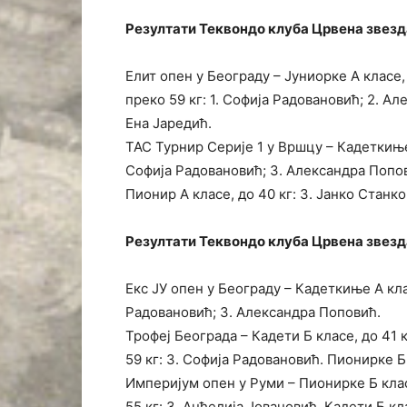
Резултати Теквондо клуба Црвена звезда 
Елит опен у Београду – Јуниорке А класе,
преко 59 кг: 1. Софија Радовановић; 2. Ал
Ена Јаредић.
ТАС Турнир Серије 1 у Вршцу – Кадеткиње 
Софија Радовановић; 3. Александра Попови
Пионир А класе, до 40 кг: 3. Јанко Станко
Резултати Теквондо клуба Црвена звезда 
Екс ЈУ опен у Београду – Кадеткиње А клас
Радовановић; 3. Александра Поповић.
Трофеј Београда – Кадети Б класе, до 41 
59 кг: 3. Софија Радовановић. Пионирке Б 
Империјум опен у Руми – Пионирке Б класе
55 кг: 3. Анђелија Јовановић. Кадети Б кл