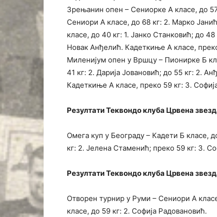
Зрењанин опен – Сениорке А класе, до 57
Сениори А класе, до 68 кг: 2. Марко Јанић
класе, до 40 кг: 1. Јанко Станковић; до 48 
Новак Анђелић. Кадеткиње А класе, преко 
Миленијум опен у Вршцу – Пионирке Б клас
41 кг: 2. Дарија Јовановић; до 55 кг: 2. Ан
Кадеткиње А класе, преко 59 кг: 3. Софи
Резултати Теквондо клуба Црвена звезда 
Омега куп у Београду – Кадети Б класе, д
кг: 2. Јелена Стаменић; преко 59 кг: 3. С
Резултати Теквондо клуба Црвена звезда о
Отворен турнир у Руми – Сениори А класе,
класе, до 59 кг: 2. Софија Радовановић.