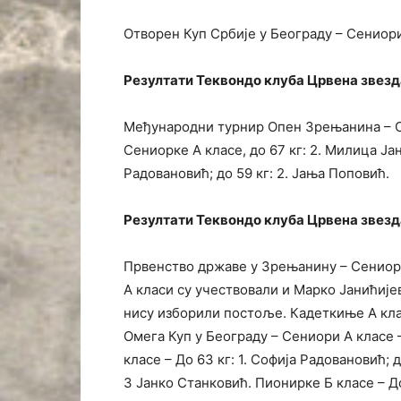
Отворен Куп Србије у Београду – Сениори
Резултати Теквондо клуба Црвена звезда 
Међународни турнир Опен Зрењанина – Сен
Сениорке А класе, до 67 кг: 2. Милица Јан
Радовановић; до 59 кг: 2. Јања Поповић.
Резултати Теквондо клуба Црвена звезда 
Првенство државе у Зрењанину – Сениори 
А класи су учествовали и Марко Јанићијев
нису изборили постоље. Кадеткиње А клас
Омега Куп у Београду – Сениори А класе 
класе – До 63 кг: 1. Софија Радовановић; д
3 Јанко Станковић. Пионирке Б класе – До