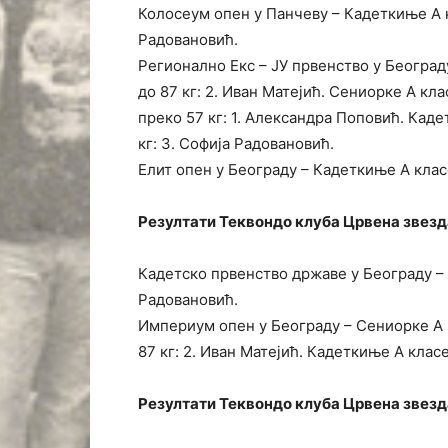
Колосеум опен у Панчеву – Кадеткиње А кл
Радовановић.
Регионално Екс – ЈУ првенство у Београд
до 87 кг: 2. Иван Матејић. Сениорке А кла
преко 57 кг: 1. Александра Поповић. Каде
кг: 3. Софија Радовановић.
Елит опен у Београду – Кадеткиње А класе
Резултати Теквондо клуба Црвена звезда
Кадетско првенство државе у Београду – 
Радовановић.
Империум опен у Београду – Сениорке А кл
87 кг: 2. Иван Матејић. Кадеткиње А класе
Резултати Теквондо клуба Црвена звезда