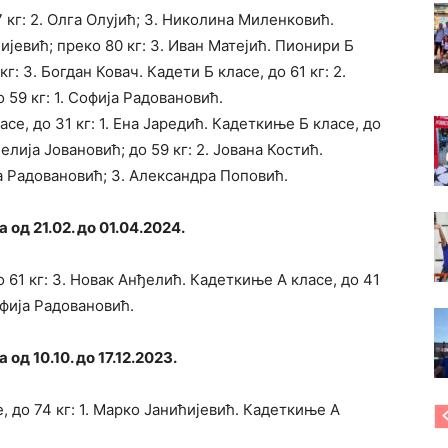
 кг: 2. Олга Олујић; 3. Николина Миленковић.
ијевић; преко 80 кг: 3. Иван Матејић. Пионири Б
кг: 3. Богдан Ковач. Кадети Б класе, до 61 кг: 2.
59 кг: 1. Софија Радовановић.
е, до 31 кг: 1. Ена Јаредић. Кадеткиње Б класе, до
ђелија Јовановић; до 59 кг: 2. Јована Костић.
ја Радовановић; 3. Александра Поповић.
од 21.02. до 01.04.2024.
о 61 кг: 3. Новак Анђелић. Кадеткиње А класе, до 41
офија Радовановић.
д 10.10. до 17.12.2023.
 до 74 кг: 1. Марко Јанићијевић. Кадеткиње А