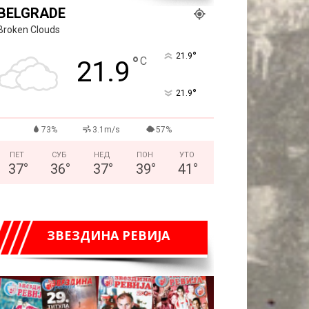
BELGRADE
Broken Clouds
°
21.9
°
C
21.9
°
21.9
73%
3.1m/s
57%
ПЕТ
СУБ
НЕД
ПОН
УТО
37
°
36
°
37
°
39
°
41
°
ЗВЕЗДИНА РЕВИЈА