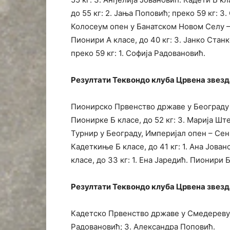
до 55 кг: 2. Јања Поповић; преко 59 кг: 3
Колосеум опен у Банатском Новом Селу – 
Пионири А класе, до 40 кг: 3. Јанко Станк
преко 59 кг: 1. Софија Радовановић.
Резултати Теквондо клуба Црвена звезда
Пионирско Првенство државе у Београду –
Пионирке Б класе, до 52 кг: 3. Марија Шт
Турнир у Београду, Империјал опен – Сен
Кадеткиње Б класе, до 41 кг: 1. Ана Јован
класе, до 33 кг: 1. Ена Јаредић. Пионири Б
Резултати Теквондо клуба Црвена звезда 
Кадетско Првенство државе у Смедереву –
Радовановић; 3. Александра Поповић.