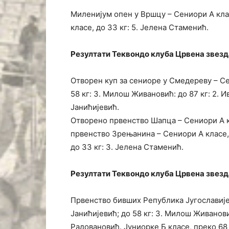
Миленијум опен у Вршцу – Сениори А клас
класе, до 33 кг: 5. Јелена Стаменић.
Резултати Теквондо клуба Црвена звезда 
Отворен куп за сениоре у Смедереву – Сен
58 кг: 3. Милош Живановић: до 87 кг: 2. И
Јанићијевић.
Отворено првенство Шапца – Сениори А к
првенство Зрењанина – Сениори А класе, д
до 33 кг: 3. Јелена Стаменић.
Резултати Теквондо клуба Црвена звезда 
Првенство бивших Република Југославије у
Јанићијевић; до 58 кг: 3. Милош Живанови
Радовановић. Јуниорке Б класе, преко 68 к