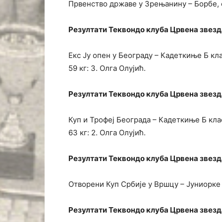
Првенство државе у Зрењанину – Борбе, с
Резултати Теквондо клуба Црвена звезда 
Екс Ју опен у Београду – Кадеткиње Б клас
59 кг: 3. Олга Олујић.
Резултати Теквондо клуба Црвена звезда 
Куп и Трофеј Београда – Кадеткиње Б клас
63 кг: 2. Олга Олујић.
Резултати Теквондо клуба Црвена звезда о
Отворени Куп Србије у Вршцу – Јуниорке Б
Резултати Теквондо клуба Црвена звезда