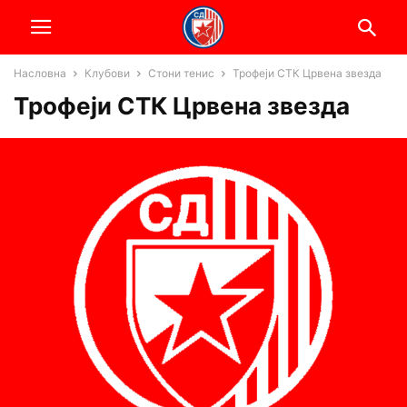
Насловна
Клубови
Стони тенис
Трофеји СТК Црвена звезда
Трофеји СТК Црвена звезда