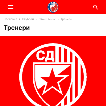
Насловна
Клубови
Стони тенис
Тренери
Тренери