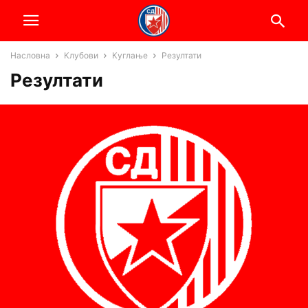
Насловна
Клубови
Куглање
Резултати
Резултати