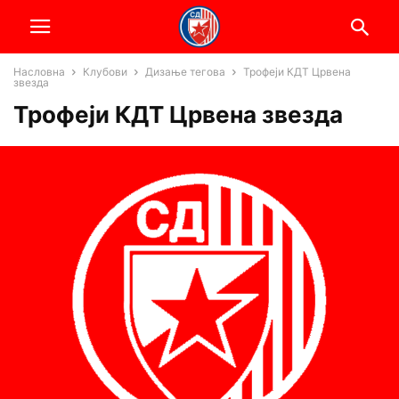
Насловна
Клубови
Дизање тегова
Трофеји КДТ Црвена
звезда
Трофеји КДТ Црвена звезда