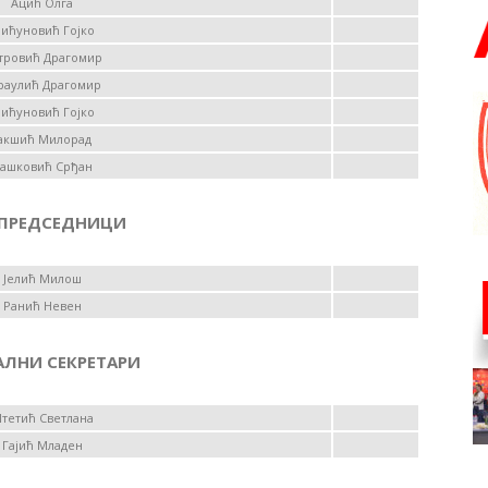
Ацић Олга
ићуновић Гојко
тровић Драгомир
раулић Драгомир
ићуновић Гојко
акшић Милорад
ашковић Срђан
ПРЕДСЕДНИЦИ
Јелић Милош
Ранић Невен
АЛНИ СЕКРЕТАРИ
тетић Светлана
Гајић Младен