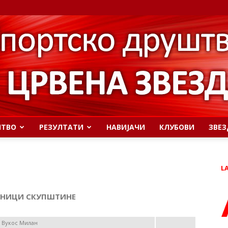
ШТВО
РЕЗУЛТАТИ
НАВИЈАЧИ
КЛУБОВИ
ЗВЕЗ
L
ДНИЦИ СКУПШТИНЕ
Вукос Милан