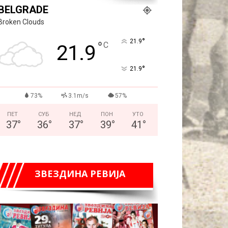
BELGRADE
Broken Clouds
°
21.9
°
C
21.9
°
21.9
73%
3.1m/s
57%
ПЕТ
СУБ
НЕД
ПОН
УТО
37
°
36
°
37
°
39
°
41
°
ЗВЕЗДИНА РЕВИЈА