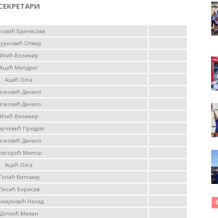
СЕКРЕТАРИ
ковић Бранислав
урковић Отмар
Илић Велимир
Ацић Миодраг
Ацић Олга
ожовић Данило
ожовић Данило
Илић Велимир
арчевић Предраг
ожовић Данило
лигорић Милош
Ацић Олга
Топић Витомир
Писић Борисав
ихајловић Ненад
Дотлић Милан