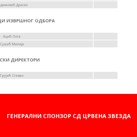
димовић Драган
ЦИ ИЗВРШНОГ ОДБОРА
Ацић Олга
Сушић Милија
СКИ ДИРЕКТОРИ
Грујић Стеван
ГЕНЕРАЛНИ СПОНЗОР СД ЦРВЕНА ЗВЕЗДА