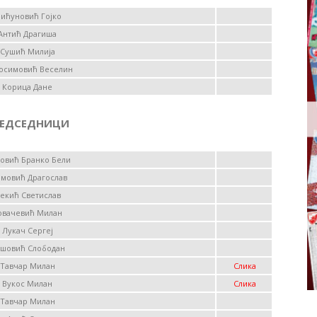
ићуновић Гојко
Антић Драгиша
Сушић Милија
росимовић Веселин
Корица Дане
РЕДСЕДНИЦИ
овић Бранко Бели
амовић Драгослав
екић Светислав
овачевић Милан
Лукач Сергеј
шовић Слободан
Тавчар Милан
Слика
Вукос Милан
Слика
Тавчар Милан