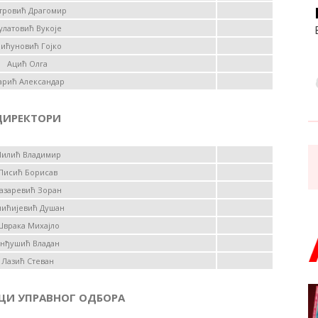
тровић Драгомир
улатовић Вукоје
ићуновић Гојко
Ацић Олга
рић Александар
ДИРЕКТОРИ
илић Владимир
Писић Борисав
азаревић Зоран
нићијевић Душан
врака Михајло
нђушић Владан
Лазић Стеван
ЦИ УПРАВНОГ ОДБОРА