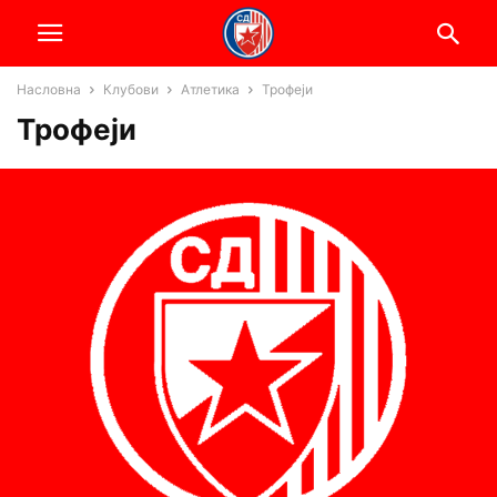
Насловна
Клубови
Атлетика
Трофеји
Трофеји