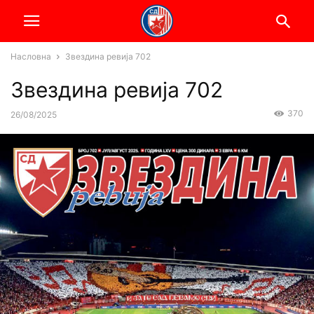
Насловна
Звездина ревија 702
Звездина ревија 702
370
26/08/2025