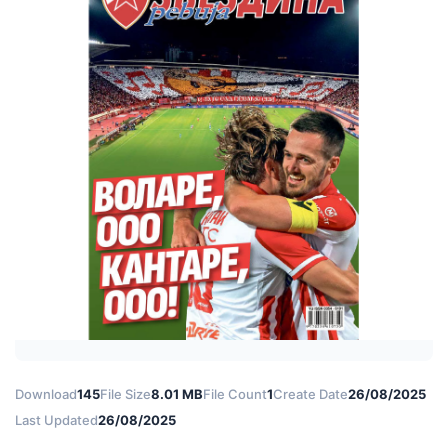
Download
145
File Size
8.01 MB
File Count
1
Create Date
26/08/2025
Last Updated
26/08/2025