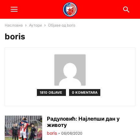
Насловна
Аутори
Објаве од boris
boris
1810 OBJAVE
0 KOMENTARA
Радуловић: Најлепши дан у
животу
boris
-
06/06/2020