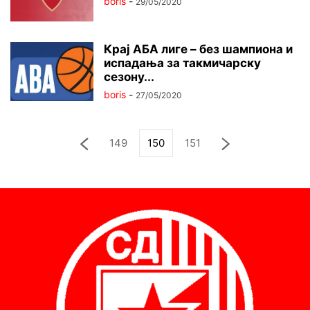
boris
-
29/05/2020
Крај АБА лиге – без шампиона и
испадања за такмичарску
сезону...
boris
-
27/05/2020
149
150
151