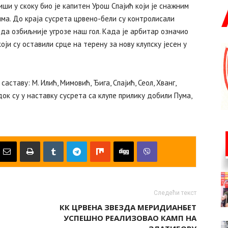
иши у скоку био је капитен Урош Спајић који је снажним
ма. До краја сусрета црвено-бели су контролисали
да озбиљније угрозе наш гол. Када је арбитар означио
оји су оставили срце на терену за нову клупску јесен у
аставу: М. Илић, Мимовић, Ђига, Спајић, Сеол, Хванг,
ок су у наставку сусрета са клупе прилику добили Пума,
Следећи текст
КК ЦРВЕНА ЗВЕЗДА МЕРИДИАНБЕТ
УСПЕШНО РЕАЛИЗОВАО КАМП НА