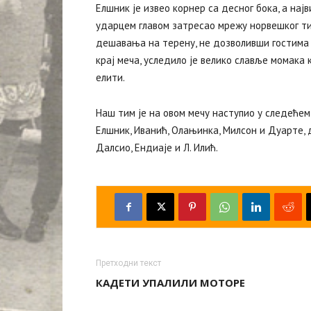
Елшник је извео корнер са десног бока, а најв
ударцем главом затресао мрежу норвешког ти
дешавања на терену, не дозволивши гостима 
крај меча, уследило је велико славље момака к
елити.
Наш тим је на овом мечу наступио у следећем с
Елшник, Иванић, Олањинка, Милсон и Дуарте, д
Далсио, Ендиаје и Л. Илић.
Претходни текст
КАДЕТИ УПАЛИЛИ МОТОРЕ