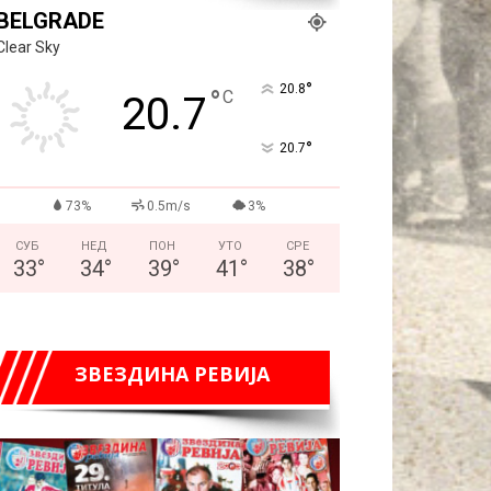
BELGRADE
Clear Sky
°
20.8
°
C
20.7
°
20.7
73%
0.5m/s
3%
СУБ
НЕД
ПОН
УТО
СРЕ
33
°
34
°
39
°
41
°
38
°
ЗВЕЗДИНА РЕВИЈА