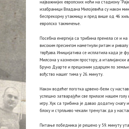
најважнијих европских ноћи на стадиону “Рајко
изабраници Владана Милојевића су након мин
беспрекорну утакмицу и пред више од 46 хи
европско такмичење.
Посебна енергија са трибина пренела се и на
високим пресингом наметнули ритам и ривалу
тврђава. Иницијатива се исплатила када је 
Милсона у казненом простору, а италијански а
Бруно Дуарте и прецизним ударцем по земљи 
вођство нашег тима у 26. минуту.
Након водећег поготка црвено-бели су наста
успешно затварајући све прилазе нашем голу
игру. Хук са трибина је давао додатну снагу и
блоку и стрпљиво чекали тренутак да у наста
Питање победника је решено у 59. минуту ута