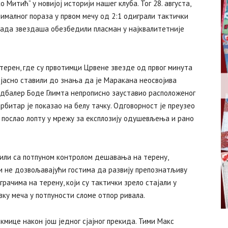
 Митић” у новијој историји нашег клуба. Тог 28. августа,
ималног пораза у првом мечу од 2:1 одиграли тактички
љада звездаша обезбедили пласман у најквалитетније
 терен, где су првотимци Црвене звезде од првог минута
 јасно ставили до знања да је Маракана неосвојива
фудбалер Боде Глимта непрописно зауставио расположеног
рбитар је показао на белу тачку. Одговорност је преузео
послао лопту у мрежу за експлозију одушевљења и рано
вили са потпуном контролом дешавања на терену,
 и не дозвољавајући гостима да развију препознатљиву
грачима на терену, који су тактички зрело стајали у
вку меча у потпуности сломе отпор ривала.
кмице након још једног сјајног прекида. Тими Макс