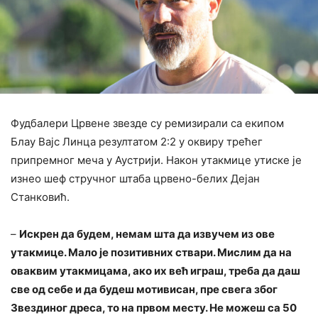
Фудбалери Црвене звезде су ремизирали са екипом
Блау Вајс Линца резултатом 2:2 у оквиру трећег
припремног меча у Аустрији. Након утакмице утиске је
изнео шеф стручног штаба црвено-белих Дејан
Станковић.
–
Искрен да будем, немам шта да извучем из ове
утакмице. Мало је позитивних ствари. Мислим да на
оваквим утакмицама, ако их већ играш, треба да даш
све од себе и да будеш мотивисан, пре свега због
Звездиног дреса, то на првом месту. Не можеш са 50