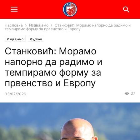
Насловна
Издвајамо
Станковић: Морамо напорно да радимо и
темпирамо форму за првенство и Европу
Издвајамо
Фудбал
Станковић: Морамо
напорно да радимо и
темпирамо форму за
првенство и Европу
37
03/07/2026