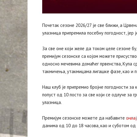
Почетак сезоне 2026/27 је све ближи, а Црвен
улазница припремила посебну погодност, јер ј
‍За све оне који желе да током целе сезоне бу
премијум сезонске са којом можете присуств
односно мечевима домаћег првенства, Купа ср
такмичења, утакмицама лигашке фазе, као и п
Наш клуб је припремио бројне погодности за к
попуст од 10 посто за све који се одлуче за 
улазница.
Премијум сезонске можете да набавите
онлај
данима од 10 до 18 часова, као и суботом од 