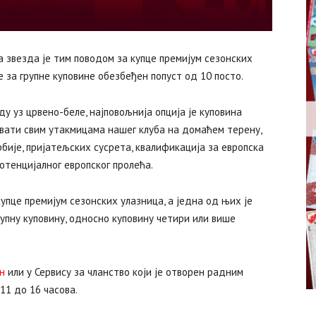
а звезда је тим поводом за купце премијум сезонских
е за групне куповине обезбеђен попуст од 10 посто.
ду уз црвено-беле, најповољнија опција је куповина
овати свим утакмицама нашег клуба на домаћем терену,
бије, пријатељских сусрета, квалификација за европска
отенцијалног европског пролећа.
упце премијум сезонских улазница, а једна од њих је
групну куповину, односно куповину четири или више
н
или у Сервису за чланство који је отворен радним
11 до 16 часова.