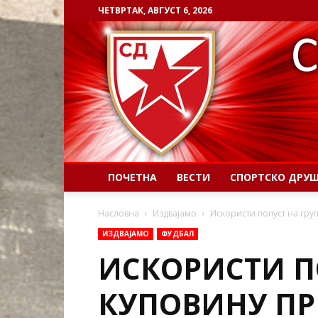
ЧЕТВРТАК, АВГУСТ 6, 2026
ПОЧЕТНА
ВЕСТИ
СПОРТСКО ДРУ
Насловна
Издвајамо
Искористи попуст на гру
ИЗДВАЈАМО
ФУДБАЛ
ИСКОРИСТИ П
КУПОВИНУ П