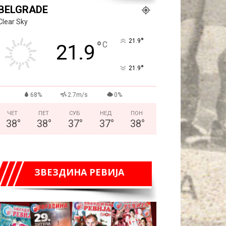
BELGRADE
Clear Sky
°
21.9
°
C
21.9
°
21.9
68%
2.7m/s
0%
ЧЕТ
ПЕТ
СУБ
НЕД
ПОН
38
°
38
°
37
°
37
°
38
°
ЗВЕЗДИНА РЕВИЈА