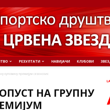
ШТВО
РЕЗУЛТАТИ
НАВИЈАЧИ
КЛУБОВИ
ЗВЕЗ
пну куповину премијум сезонских
L
ОПУСТ НА ГРУПНУ
РЕМИЈУМ