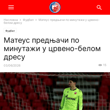
Насловна
Фудбал
Матеус предњачи по минутажи у црвено-
белом дресу
Фудбал
Матеус предњачи по
минутажи у црвено-белом
дресу
15
03/06/2026