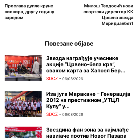
Прослава дупле круне
Милош Теодосић нови
пионира, другу годину
спортски директор КК
заредом
Црвена звезда
Меридианбет!
Повезане објаве
Звезда награђује учеснике
акције “Црвено-бела крв”,
сваком карта за Хапоел Бер...
SDCZ
-
06/08/2026
Иза југа Маракане – Генерација
2012 на престижном „УТЦЛ
Купу“ у...
SDCZ
-
06/08/2026
Звездина фан зона за најмлађе
навијаче против Новог Пазара