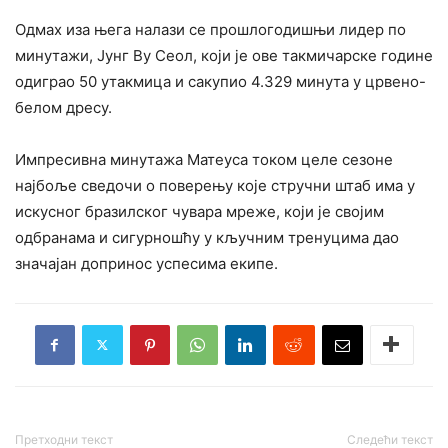
Одмах иза њега налази се прошлогодишњи лидер по
минутажи, Јунг Ву Сеол, који је ове такмичарске године
одиграо 50 утакмица и сакупио 4.329 минута у црвено-
белом дресу.
Импресивна минутажа Матеуса током целе сезоне
најбоље сведочи о поверењу које стручни штаб има у
искусног бразилског чувара мреже, који је својим
одбранама и сигурношћу у кључним тренуцима дао
значајан допринос успесима екипе.
Претходни текст
Следећи текст