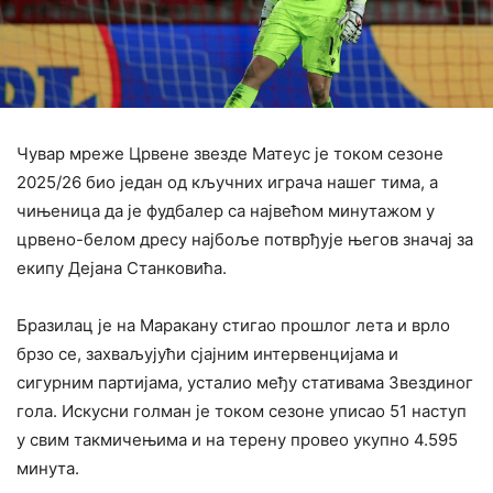
Чувар мреже Црвене звезде Матеус је током сезоне
2025/26 био један од кључних играча нашег тима, а
чињеница да је фудбалер са највећом минутажом у
црвено-белом дресу најбоље потврђује његов значај за
екипу Дејана Станковића.
‍Бразилац је на Маракану стигао прошлог лета и врло
брзо се, захваљујући сјајним интервенцијама и
сигурним партијама, усталио међу стативама Звездиног
гола. Искусни голман је током сезоне уписао 51 наступ
у свим такмичењима и на терену провео укупно 4.595
минута.