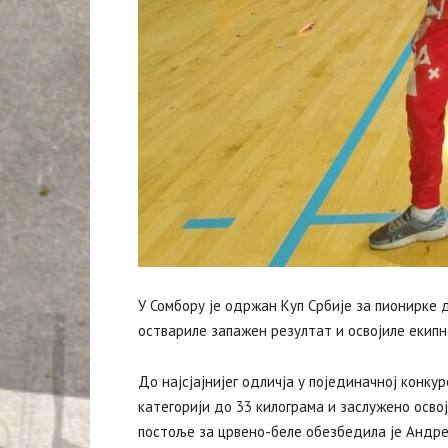
У Сомбору је одржан Куп Србије за пионирке 
оствариле запажен резултат и освојиле екипн
До најсјајнијег одличја у појединачној конку
категорији до 33 килограма и заслужено осво
постоље за црвено-беле обезбедила је Андреа 