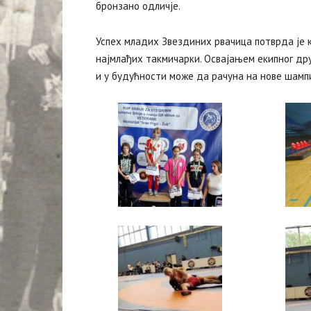
бронзано одличје.
Успех младих Звездиних рвачица потврда је к
најмлађих такмичарки. Освајањем екипног дру
и у будућности може да рачуна на нове шампи