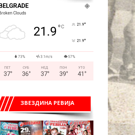
BELGRADE
Broken Clouds
°
21.9
°
C
21.9
°
21.9
73%
3.1m/s
57%
ПЕТ
СУБ
НЕД
ПОН
УТО
37
°
36
°
37
°
39
°
41
°
ЗВЕЗДИНА РЕВИЈА