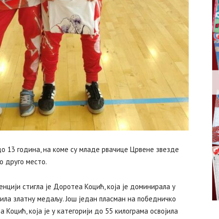
до 13 година, на коме су младе рвачице Црвене звезде
о друго место.
ренцији стигла је Доротеа Коцић, која је доминирала у
јила златну медаљу. Још један пласман на победничко
Коцић, која је у категорији до 55 килограма освојила