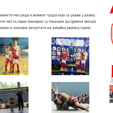
валитетног рада и великог труда који се улаже у развој
гог места, наше пионирке су показале да Црвена звезда
онке и значајне резултате на домаћој рвачкој сцени.