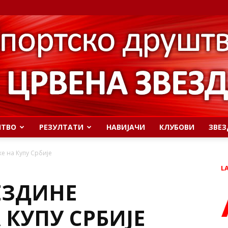
ШТВО
РЕЗУЛТАТИ
НАВИЈАЧИ
КЛУБОВИ
ЗВЕЗ
е на Купу Србије
L
ЕЗДИНЕ
 КУПУ СРБИЈЕ