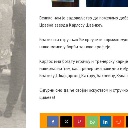
Велико нам је задовољство да пожелимо доб
Црвена звезда Карлосу Шванкеу.
Бразилски стручњак ће преузети кормило муш
наше момке у борби за нове трофеје.
Карлос има богату играчку и тренерску каријер
национални тим, као тренер има завидно међу
Бразилу, Швајцарској, Катару, Бахреину, Кува
Сигурни смо да ће својим искуством и струч
циљева!