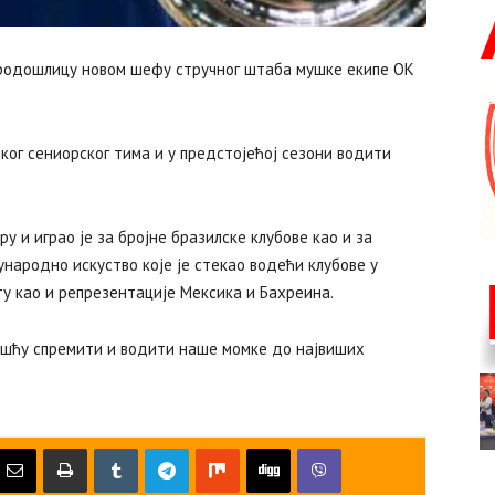
родошлицу новом шефу стручног штаба мушке екипе ОК
ког сениорског тима и у предстојећој сезони водити
у и играо је за бројне бразилске клубове као и за
народно искуство које је стекао водећи клубове у
јту као и репрезентације Мексика и Бахреина.
ношћу спремити и водити наше момке до највиших