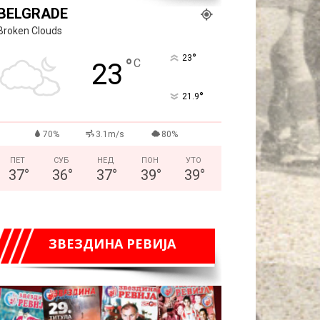
BELGRADE
Broken Clouds
°
23
°
C
23
°
21.9
70%
3.1m/s
80%
ПЕТ
СУБ
НЕД
ПОН
УТО
37
°
36
°
37
°
39
°
39
°
ЗВЕЗДИНА РЕВИЈА