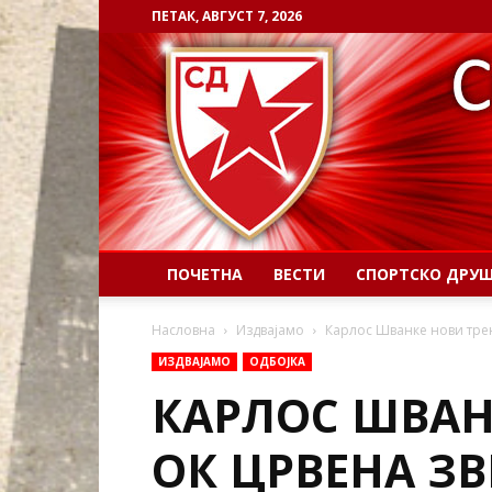
ПЕТАК, АВГУСТ 7, 2026
ПОЧЕТНА
ВЕСТИ
СПОРТСКО ДРУ
Насловна
Издвајамо
Карлос Шванке нови трен
ИЗДВАЈАМО
ОДБОЈКА
КАРЛОС ШВАН
ОК ЦРВЕНА ЗВ