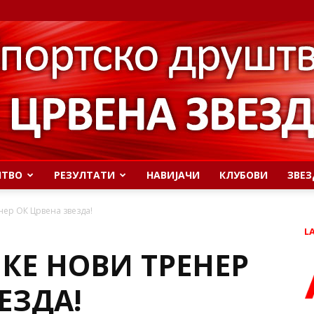
ШТВО
РЕЗУЛТАТИ
НАВИЈАЧИ
КЛУБОВИ
ЗВЕЗ
ер ОК Црвена звезда!
L
КЕ НОВИ ТРЕНЕР
ЕЗДА!