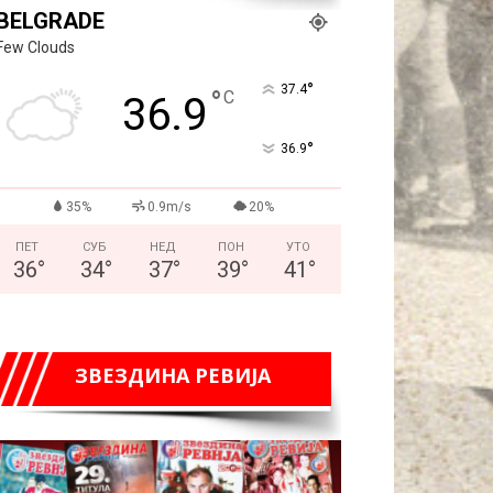
BELGRADE
Few Clouds
°
37.4
°
C
36.9
°
36.9
35%
0.9m/s
20%
ПЕТ
СУБ
НЕД
ПОН
УТО
36
°
34
°
37
°
39
°
41
°
ЗВЕЗДИНА РЕВИЈА