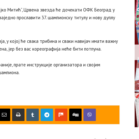
„Рајко Митић“, Црвена звезда ће дочекати ОФК Београд у
заједно прославити 37. шампионску титулу и нову дуплу
, у којој ће свака трибина и сваки навијач имати важну
на, јер без вас кореографија неће бити потпуна.
није, прате инструкције организатора и својим
шампиона.