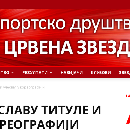
ШТВО
РЕЗУЛТАТИ
НАВИЈАЧИ
КЛУБОВИ
ЗВЕЗ
и учествуј у кореографији
L
СЛАВУ ТИТУЛЕ И
ОРЕОГРАФИЈИ