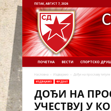
ПЕТАК, АВГУСТ 7, 2026
ПОЧЕТНА
ВЕСТИ
СПОРТСКО ДРУ
Насловна
Издвајамо
Дођи на прославу титуле 
ИЗДВАЈАМО
ФУДБАЛ
ДОЂИ НА ПРО
УЧЕСТВУЈ У К