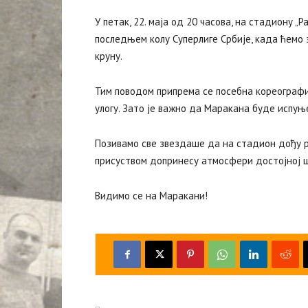
У петак, 22. маја од 20 часова, на стадиону 
последњем колу Суперлиге Србије, када ћемо 
круну.
Тим поводом припрема се посебна кореографија
улогу. Зато је важно да Маракана буде испуње
Позивамо све звездаше да на стадион дођу ра
присуством допринесу атмосфери достојној 
Видимо се на Маракани!