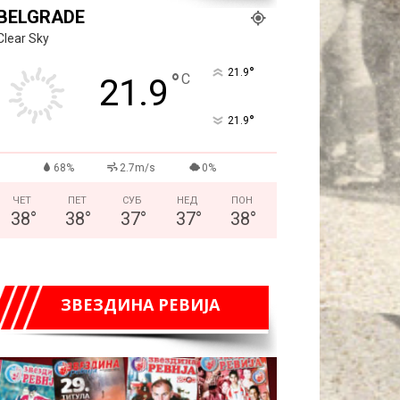
BELGRADE
Clear Sky
°
21.9
°
C
21.9
°
21.9
68%
2.7m/s
0%
ЧЕТ
ПЕТ
СУБ
НЕД
ПОН
38
°
38
°
37
°
37
°
38
°
ЗВЕЗДИНА РЕВИЈА