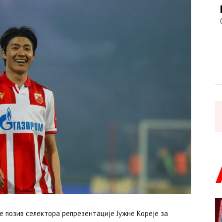
је позив селектора репрезентације Јужне Кореје за