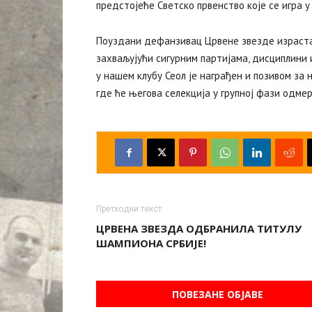
предстојеће Светско првенство које се игра у 
‍Поуздани дефанзивац Црвене звезде израстао
захваљујући сигурним партијама, дисциплини и
у нашем клубу Сеол је награђен и позивом з
где ће његова селекција у групној фази одме
Претходни текст
ЦРВЕНА ЗВЕЗДА ОДБРАНИЛА ТИТУЛУ
ШАМПИОНА СРБИЈЕ!
ПОВЕЗАНЕ ОБЈАВЕ