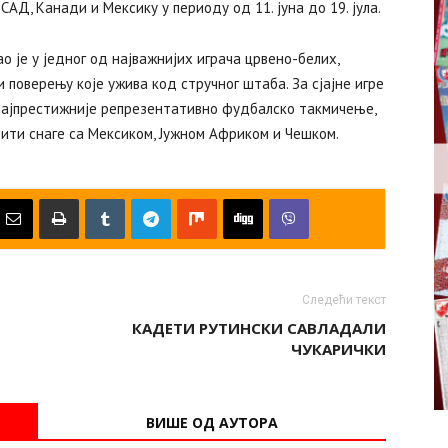
САД, Канади и Мексику у периоду од 11. јуна до 19. јула.
 је у једног од најважнијих играча црвено-белих,
 поверењу које ужива код стручног штаба. За сјајне игре
а најпрестижније репрезентативно фудбалско такмичење,
рити снаге са Мексиком, Јужном Африком и Чешком.
Следећи текст
КАДЕТИ РУТИНСКИ САВЛАДАЛИ
ЧУКАРИЧКИ
ВИШЕ ОД АУТОРА