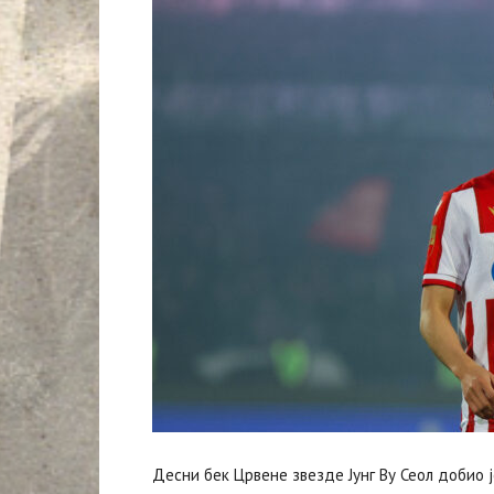
Десни бек Црвене звезде Јунг Ву Сеол добио 