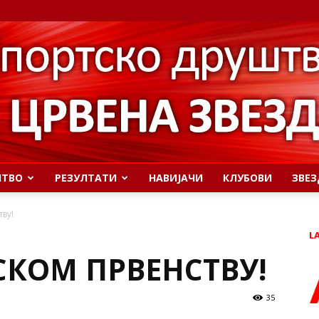
ШТВО
РЕЗУЛТАТИ
НАВИЈАЧИ
КЛУБОВИ
ЗВЕЗ
ву!
L
СКОМ ПРВЕНСТВУ!
35