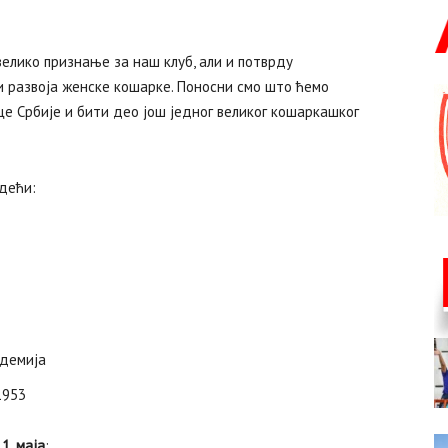
елико признање за наш клуб, али и потврду
и развоја женске кошарке. Поносни смо што ћемо
е Србије и бити део још једног великог кошаркашког
дећи:
адемија
1953
1. маја
: