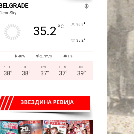
BELGRADE
Clear Sky
°
36.3
°
C
35.2
°
35.2
40%
2.7m/s
1%
ЧЕТ
ПЕТ
СУБ
НЕД
ПОН
38
°
38
°
37
°
37
°
39
°
ЗВЕЗДИНА РЕВИЈА