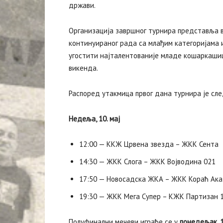
држави.
Организација завршног турнира представља в
континуираног рада са млађим категоријама 
угостити најталентованије младе кошаркашиц
викенда.
Распоред утакмица првог дана турнира је сле
Недеља, 10. мај
12:00 — ККЖ Црвена звезда – ЖKK Сента
14:30 — ЖKK Слога – ЖKK Војводина 021
17:50 — Новосадска ЖКА – ЖKK Кораћ Ак
19:30 — ЖKK Мега Супер – КЖК Партизан 
Полуфинални мечеви играће се у
понедељак, 1