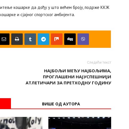
убитеље кошарке да дођу у што већем броју, подрже ККЖ
ошарке и сјајног спортског амбијента.
Следећи текст
НАЈБОЉИ МЕЂУ НАЈБОЉИМА,
ПРОГЛАШЕНИ НАЈУСПЕШНИЈИ
АТЛЕТИЧАРИ ЗА ПРЕТХОДНУ ГОДИНУ
ВИШЕ ОД АУТОРА