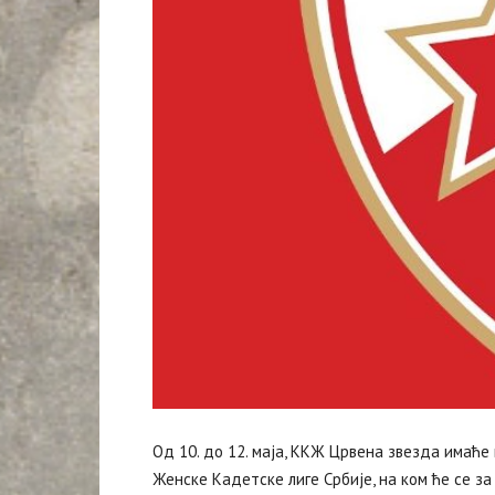
Од 10. до 12. маја, ККЖ Црвена звезда имаће
Женске Кадетске лиге Србије, на ком ће се з