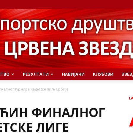
ШТВО
РЕЗУЛТАТИ
НАВИЈАЧИ
КЛУБОВИ
ЗВЕЗ
налног турнира Кадетске лиге Србије
L
АЋИН ФИНАЛНОГ
ТСКЕ ЛИГЕ