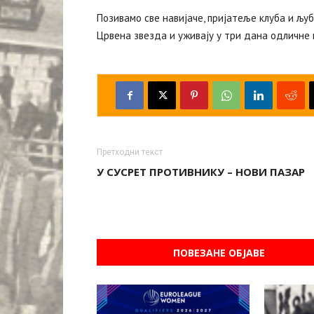
Позивамо све навијаче, пријатеље клуба и љ
Црвена звезда и уживају у три дана одличне к
Претходни текст
У СУСРЕТ ПРОТИВНИКУ – НОВИ ПАЗАР
ПОВЕЗАНЕ ОБЈАВЕ