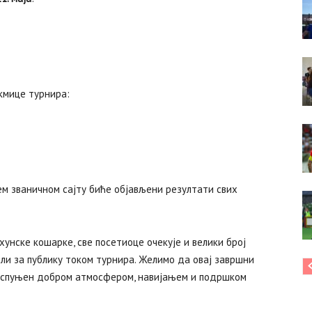
акмице турнира:
ем званичном сајту биће објављени резултати свих
рхунске кошарке, све посетиоце очекује и велики број
ли за публику током турнира. Желимо да овај завршни
 испуњен добром атмосфером, навијањем и подршком