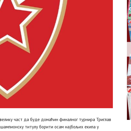
 велику част да буде домаћин финалног турнира Триглав
а шампионску титулу борити осам најбољих екипа у