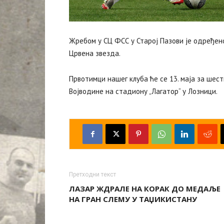
Жребом у СЦ ФСС у Старој Пазови је одређен
Црвена звезда.
Првотимци нашег клуба ће се 13. маја за шес
Војводине на стадиону „Лагатор“ у Лозници.
Претходни текст
ЛАЗАР ЖДРАЛЕ НА КОРАК ДО МЕДАЉЕ
НА ГРАН СЛЕМУ У ТАЏИКИСТАНУ