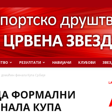
ШТВО
РЕЗУЛТАТИ
НАВИЈАЧИ
КЛУБОВИ
ЗВЕЗ
 домаћин финала Купа Србије
L
ДА ФОРМАЛНИ
НАЛА КУПА