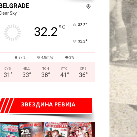
BELGRADE
Clear Sky
°
32.2
°
C
32.2
°
32.2
37%
4.8m/s
3%
СУБ
НЕД
ПОН
УТО
СРЕ
31
°
33
°
38
°
41
°
36
°
ЗВЕЗДИНА РЕВИЈА