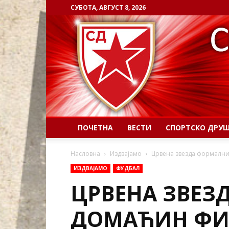
СУБОТА, АВГУСТ 8, 2026
ПОЧЕТНА
ВЕСТИ
СПОРТСКО ДРУ
Насловна
Издвајамо
Црвена звезда формални
ИЗДВАЈАМО
ФУДБАЛ
ЦРВЕНА ЗВЕЗ
ДОМАЋИН ФИ