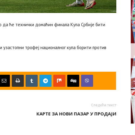
о да ће технички домаћин финала Купа Србије бити
ти узастопни трофеј националног купа борити против
Следећи текст
КАРТЕ ЗА НОВИ ПАЗАР У ПРОДАЈИ