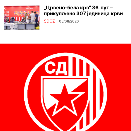
„Црвено-бела крв“ 36. пут –
прикупљено 307 јединица крви
SDCZ
-
08/08/2026