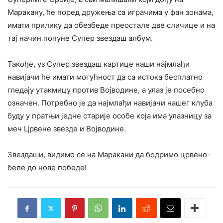
Маракану, ће поред дружења са играчима у фан зонама,
имати прилику да обезбеде преостале две сличице и на
тај начин попуне Супер звездаш албум.
Такође, уз Супер звездаш картице наши најмлађи
навијачи ће имати могућност да са истока бесплатно
гледају утакмицу против Војводине, а улаз је посебно
означен. Потребно је да најмлађи навијачи нашег клуба
буду у пратњи једне старије особе која има улазницу за
меч Црвене звезде и Војводине.
Звездаши, видимо се на Маракани да бодримо црвено-
беле до нове победе!