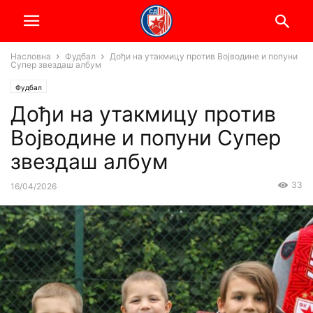
Насловна
Фудбал
Дођи на утакмицу против Војводине и попуни
Супер звездаш албум
Фудбал
Дођи на утакмицу против
Војводине и попуни Супер
звездаш албум
33
16/04/2026