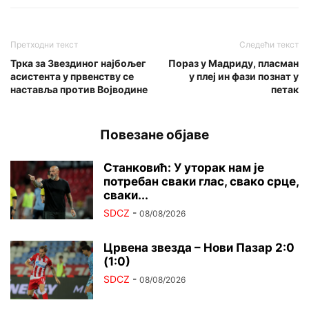
Претходни текст
Следећи текст
Трка за Звездиног најбољег
Пораз у Мадриду, пласман
асистента у првенству се
у плеј ин фази познат у
наставља против Војводине
петак
Повезане објаве
Станковић: У уторак нам је
потребан сваки глас, свако срце,
сваки...
SDCZ
-
08/08/2026
Црвена звезда – Нови Пазар 2:0
(1:0)
SDCZ
-
08/08/2026