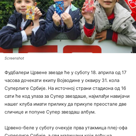
Screenshot
Фудбалери Црвене звезде ће у суботу 18. априла од 17
часова дочекати екипу Војводине у оквиру 31. кола
Суперлиге Србије. На источној страни стадиона од 16
сати ће код улаза за Супер звездаше, најмлађи навијачи
нашег клуба имати прилику да прикупе преостале две
сличице и попуне Супер звездаш албум.
‍Црвено-беле у суботу очекује прва утакмица плеј-офа
Суперлиге Србије, а сви малишани који дођу на