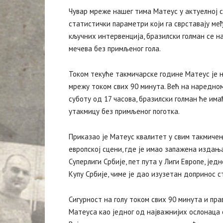
Чувар мреже нашег тима Матеус у актуелној с
статистички параметри који га сврставају међ
кључних интервенција, бразилски голман се на
мечева без примљеног гола.
‍Током текуће такмичарске године Матеус је 
мрежу током свих 90 минута. Већ на наредном
суботу од 17 часова, бразилски голман ће им
утакмицу без примљеног поготка.
Приказао је Матеус квалитет у свим такмичењи
европској сцени, где је имао запажена издања
Суперлиги Србије, пет пута у Лиги Европе, јед
Купу Србије, чиме је дао изузетан допринос 
Сигурност на голу током свих 90 минута и пр
Матеуса као једног од најважнијих ослонаца е