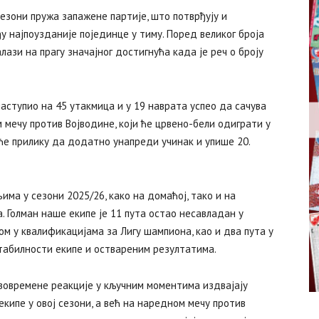
езони пружа запажене партије, што потврђују и
у најпоузданије појединце у тиму. Поред великог броја
лази на прагу значајног достигнућа када је реч о броју
наступио на 45 утакмица и у 19 наврата успео да сачува
 мечу против Војводине, који ће црвено-бели одиграти у
аће прилику да додатно унапреди учинак и упише 20.
ма у сезони 2025/26, како на домаћој, тако и на
. Голман наше екипе је 11 пута остао несавладан у
ном у квалификацијама за Лигу шампиона, као и два пута у
стабилности екипе и оствареним резултатима.
авовремене реакције у кључним моментима издвајају
кипе у овој сезони, а већ на наредном мечу против