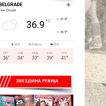
BELGRADE
Few Clouds
°
37.4
°
C
36.9
°
36.9
35%
0.9m/s
20%
ПЕТ
СУБ
НЕД
ПОН
УТО
36
°
34
°
37
°
39
°
41
°
ЗВЕЗДИНА РЕВИЈА