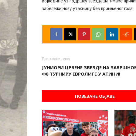
Војводине уз подршку звездаша, имаће прили
забележи нову утакмицу без примљеног гола.
Претходни текст
ЈУНИОРИ ЦРВЕНЕ ЗВЕЗДЕ НА ЗАВРШНО
Ф8 ТУРНИРУ ЕВРОЛИГЕ У АТИНИ!
ПОВЕЗАНЕ ОБЈАВЕ