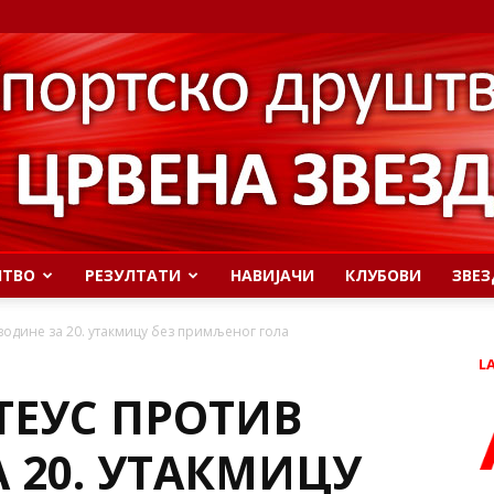
ШТВО
РЕЗУЛТАТИ
НАВИЈАЧИ
КЛУБОВИ
ЗВЕЗ
јводине за 20. утакмицу без примљеног гола
L
ТЕУС ПРОТИВ
 20. УТАКМИЦУ