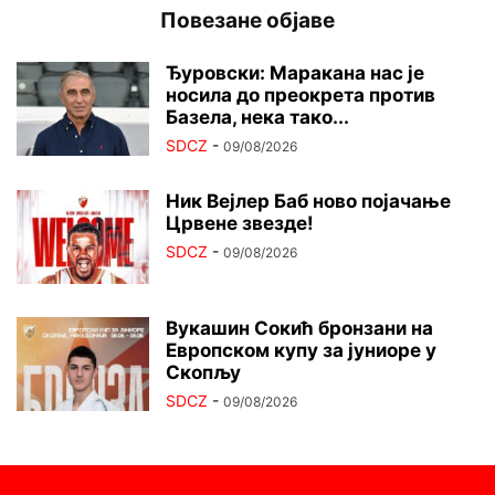
Повезане објаве
Ђуровски: Маракана нас је
носила до преокрета против
Базела, нека тако...
SDCZ
-
09/08/2026
Ник Вејлер Баб ново појачање
Црвене звезде!
SDCZ
-
09/08/2026
Вукашин Сокић бронзани на
Европском купу за јуниоре у
Скопљу
SDCZ
-
09/08/2026