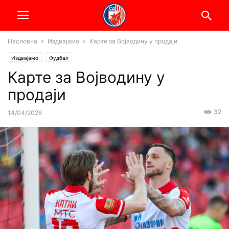
Насловна
Издвајамо
Карте за Војводину у продаји
Издвајамо
Фудбал
Карте за Војводину у
продаји
32
14/04/2026