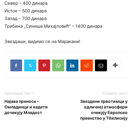
Север – 400 динара
Исток – 500 динара
Запад – 700 динара
Трибина „Синиша Михајловић“ – 1400 динара
Звездаши, видимо се на Маракани!
Претходни текст
Следећи текст
Најава преноса –
Звездини првотимци у
Омладинци и кадети
одличној атмосфери
дочекују Младост
очекују Европско
првенство у Тбилисију