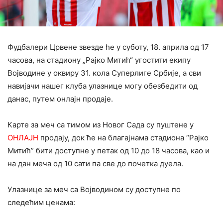
Фудбалери Црвене звезде ће у суботу, 18. априла од 17
часова, на стадиону „Рајко Митић“ угостити екипу
Војводине у оквиру 31. кола Суперлиге Србије, а сви
навијачи нашег клуба улазнице могу обезбедити од
данас, путем онлајн продаје.
‍Карте за меч са тимом из Новог Сада су пуштене у
ОНЛАЈН
продају, док ће на благајнама стадиона “Рајко
Митић” бити доступне у петак од 10 до 18 часова, као и
на дан меча од 10 сати па све до почетка дуела.
Улазнице за меч са Војводином су доступне по
следећим ценама: