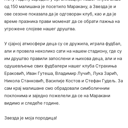
од 150 малишана је посетило Маракану, а Звезда је и
ове сезоне показала да је одговоран клуб, као и да је
време празника прави моменат да се обрати пажња на
угрожене слојеве нашег друштва.
У сјајној атмосфери деца су се дружила, играла фудбал,
али и провела неколико сати на нашем стадиону, где су
им друштво правили запослени и њихова деца, али и на
одушевљење свих фудбалери нашег клуба Страхиња
Ераковић, Иван Гутеша, Владимир Лучић, Лука Зарић,
Никола Станковић, Василије Костов и Стефан Гудељ. За
сам крај малишане смо обрадовали симболичним
поклонима и заједно пожелели да се на Маракани
видимо и следеће године.
‍Звезда је моја породица!