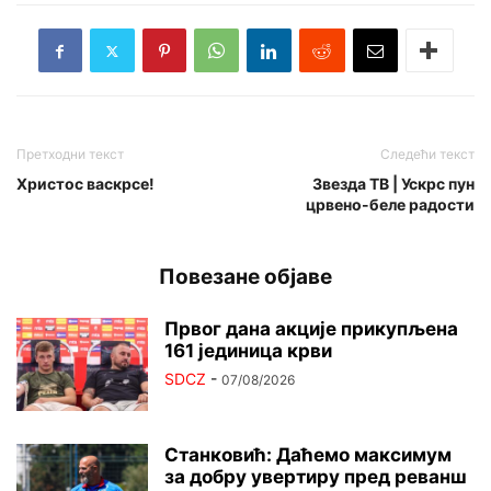
Претходни текст
Следећи текст
Христос васкрсе!
Звезда ТВ | Ускрс пун
црвено-беле радости
Повезане објаве
Првог дана акције прикупљена
161 јединица крви
SDCZ
-
07/08/2026
Станковић: Даћемо максимум
за добру увертиру пред реванш