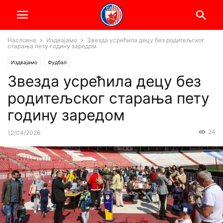
Насловна
Издвајамо
Звезда усрећила децу без родитељског
старања пету годину заредом
Издвајамо
Фудбал
Звезда усрећила децу без
родитељског старања пету
годину заредом
24
12/04/2026