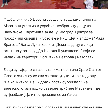
Фудбалски клуб Црвена звезда је традиционално на
Маракани угостио и усрећио незбринуту децу из
Звечанске, Свратишта за децу Београд, Центра за
породични смештај и усвојење Ниш, Дечијег дома “Рада
Врањеш” Бања Лука, као и из Дома за децу и лица
ометена у развоју „Др Никола Шуменковић” који се
налази на територији општине Петровац на Млави.
Деца су заједно са васпитачима посетила Храм Светог
Саве, а затим су се сви заједно упутили ка стадиону
“Рајко Митић”. Наши драги гости су уживали на
атлетској стази подно северне трибине Маракане, где
су фарбали јаја и припремали се за Ускрс.
Пету годину заредом у организацији нашег клуба више