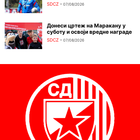
SDCZ
-
07/08/2026
Донеси цртеж на Маракану у
суботу и освоји вредне награде
SDCZ
-
07/08/2026