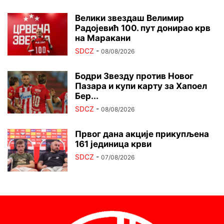
Велики звездаш Велимир
Радојевић 100. пут донирао крв
на Маракани
SDCZ
-
08/08/2026
Бодри Звезду против Новог
Пазара и купи карту за Хапоел
Бер...
SDCZ
-
08/08/2026
Првог дана акције прикупљена
161 јединица крви
SDCZ
-
07/08/2026