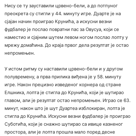
Нису се ту зауставили црвено-бели, а до потпуног
преокрета су стигли у 44. минуту игре. Дуарте је на
сјајан начин проиграо Крунића, а искусни везни
фудбалер је послао повратни пас за Овусуа, који се
наместио и сјајним шутем левом ногом послао лопту у
мрежу домаћина. До краја првог дела резултат је остао
непромењен.
У истом ритму су наставили црвено-бели и у другом
полувремену, а прва прилика виђена је у 58. минуту
игре. Након прецизно изведеног корнера од стране
Елшника, лопта је стигла до Крунића, који је шутирао
главом, али је резултат остао непромењен. Играо се 63.
минут, након што је шут Дуартеа изблокиран, лопта је
стигла до Крунића. Искусни везни фудбалер је проиграо
Суботића, који је снажно шутирао са ивице казненог
простора, али је лопта прошла мало поред десне