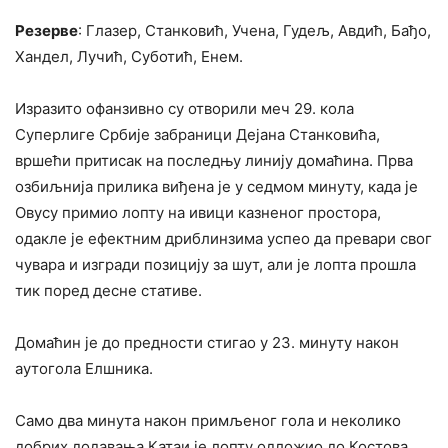
Резерве
: Глазер, Станковић, Учена, Гудељ, Авдић, Бађо,
Хандел, Лучић, Суботић, Енем.
Изразито офанзивно су отворили меч 29. кола
Суперлиге Србије забраници Дејана Станковића,
вршећи притисак на последњу линију домаћина. Прва
озбиљнија прилика виђена је у седмом минуту, када је
Овусу примио лопту на ивици казненог простора,
одакле је ефектним дриблинзима успео да превари свог
чувара и изгради позицију за шут, али је лопта прошла
тик поред десне стативе.
Домаћин је до предности стигао у 23. минуту након
аутогола Елшника.
Само два минута након примљеног гола и неколико
добрих додавања Катаи је лопту одложио до Костова,