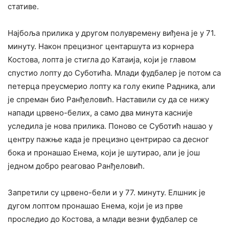
стативе.
Најбоља прилика у другом полувремену виђена је у 71.
минуту. Након прецизног центаршута из корнера
Костова, лопта је стигла до Катаија, који је главом
спустио лопту до Суботића. Млади фудбалер је потом са
петерца преусмерио лопту ка голу екипе Радника, али
је спреман био Ранђеловић. Наставили су да се нижу
напади црвено-белих, а само два минута касније
уследила је нова прилика. Поново се Суботић нашао у
центру пажње када је прецизно центрирао са десног
бока и пронашао Енема, који је шутирао, али је још
једном добро реаговао Ранђеловић.
Запретили су црвено-бели и у 77. минуту. Елшник је
дугом лоптом пронашао Енема, који је из прве
проследио до Костова, а млади везни фудбалер се