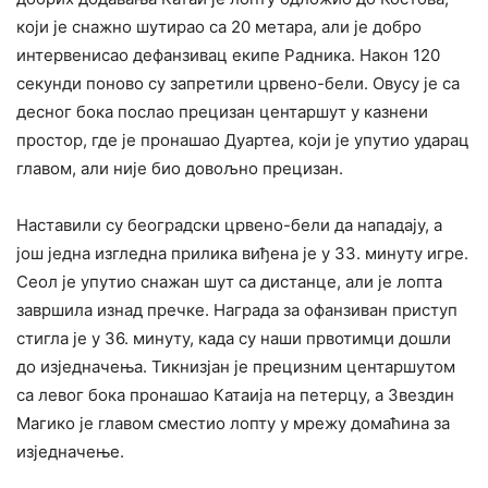
који је снажно шутирао са 20 метара, али је добро
интервенисао дефанзивац екипе Радника. Након 120
секунди поново су запретили црвено-бели. Овусу је са
десног бока послао прецизан центаршут у казнени
простор, где је пронашао Дуартеа, који је упутио ударац
главом, али није био довољно прецизан.
Наставили су београдски црвено-бели да нападају, а
још једна изгледна прилика виђена је у 33. минуту игре.
Сеол је упутио снажан шут са дистанце, али је лопта
завршила изнад пречке. Награда за офанзиван приступ
стигла је у 36. минуту, када су наши првотимци дошли
до изједначења. Тикнизјан је прецизним центаршутом
са левог бока пронашао Катаија на петерцу, а Звездин
Магико је главом сместио лопту у мрежу домаћина за
изједначење.