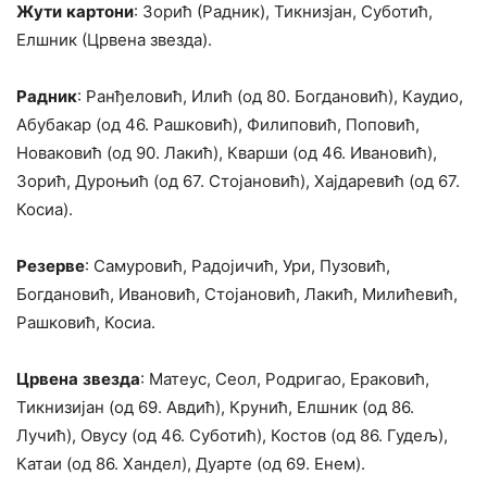
Жути
картони
: Зорић (Радник), Тикнизјан, Суботић,
Елшник (Црвена звезда).
Радник
: Ранђеловић, Илић (од 80. Богдановић), Каудио,
Абубакар (од 46. Рашковић), Филиповић, Поповић,
Новаковић (од 90. Лакић), Кварши (од 46. Ивановић),
Зорић, Дуроњић (од 67. Стојановић), Хајдаревић (од 67.
Косиа).
Резерве
: Самуровић, Радојичић, Ури, Пузовић,
Богдановић, Ивановић, Стојановић, Лакић, Милићевић,
Рашковић, Косиа.
Црвена
звезда
: Матеус, Сеол, Родригао, Ераковић,
Тикнизијан (од 69. Авдић), Крунић, Елшник (од 86.
Лучић), Овусу (од 46. Суботић), Костов (од 86. Гудељ),
Катаи (од 86. Хандел), Дуарте (од 69. Енем).