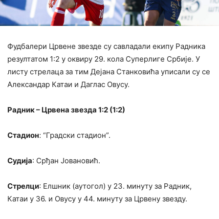
Фудбалери Црвене звезде су савладали екипу Радника
резултатом 1:2 у оквиру 29. кола Суперлиге Србије. У
листу стрелаца за тим Дејана Станковића уписали су се
Александар Катаи и Даглас Овусу.
Радник – Црвена звезда 1:2 (1:2)
Стадион
: “Градски стадион”.
Судија
: Срђан Јовановић.
Стрелци
: Елшник (аутогол) у 23. минуту за Радник,
Катаи у 36. и Овусу у 44. минуту за Црвену звезду.