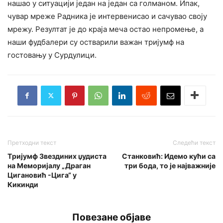
нашао у ситуацији један на један са голманом. Ипак,
чувар мреже Радника је интервенисао и сачувао своју
мрежу. Резултат је до краја меча остао непромење, а
наши фудбалери су остварили важан тријумф на
гостовању у Сурдулици.
Претходни текст
Следећи текст
Tријумф Звездиних џудиста
Станковић: Идемо кући са
на Меморијалу „Драган
три бода, то је најважније
Цигановић -Цига“ у
Кикинди
Повезане објаве