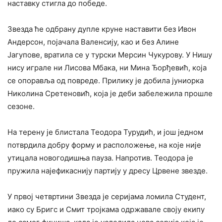
наставку стигла до победе.
Звезда ће одбрану дупле круне наставити без Ивон
Андерсон, појачала Валенсију, као и без Алине
Јагупове, вратила се у турски Мерсин Чукурову. У Нишу
нису играле ни Лисова Мбака, ни Мина Ђорђевић, која
се опоравља од повреде. Прилику је добила јуниорка
Николина Сретеновић, која је деби забележила прошле
сезоне.
На терену је блистала Теодора Турудић, и још једном
потврдила добру форму и расположење, на које није
утицала новогодишња пауза. Напротив. Теодора је
пружила најефикаснију партију у дресу Црвене звезде.
У првој четвртини Звезда је серијама ломила Студент,
иако су Бригс и Смит тројкама одржавале своју екипу