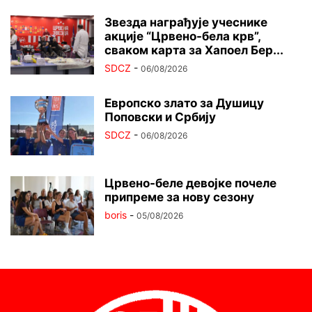
Звезда награђује учеснике
акције “Црвено-бела крв”,
сваком карта за Хапоел Бер...
SDCZ
-
06/08/2026
Европско злато за Душицу
Поповски и Србију
SDCZ
-
06/08/2026
Црвено-беле девојке почеле
припреме за нову сезону
boris
-
05/08/2026