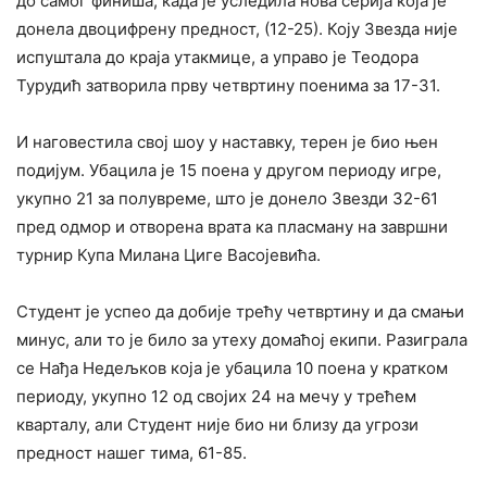
до самог финиша, када је уследила нова серија која је
донела двоцифрену предност, (12-25). Коју Звезда није
испуштала до краја утакмице, а управо је Теодора
Турудић затворила прву четвртину поенима за 17-31.
И наговестила свој шоу у наставку, терен је био њен
подијум. Убацила је 15 поена у другом периоду игре,
укупно 21 за полувреме, што је донело Звезди 32-61
пред одмор и отворена врата ка пласману на завршни
турнир Купа Милана Циге Васојевића.
Студент је успео да добије трећу четвртину и да смањи
минус, али то је било за утеху домаћој екипи. Разиграла
се Нађа Недељков која је убацила 10 поена у кратком
периоду, укупно 12 од својих 24 на мечу у трећем
кварталу, али Студент није био ни близу да угрози
предност нашег тима, 61-85.