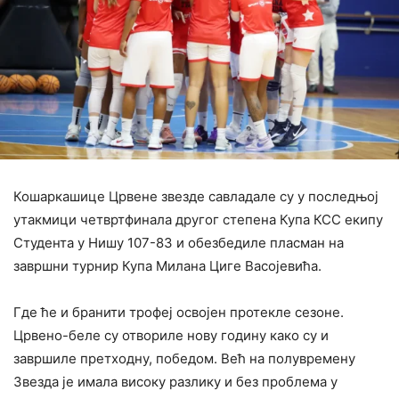
Кошаркашице Црвене звезде савладале су у последњој
утакмици четвртфинала другог степена Купа КСС екипу
Студента у Нишу 107-83 и обезбедиле пласман на
завршни турнир Купа Милана Циге Васојевића.
Где ће и бранити трофеј освојен протекле сезоне.
Црвено-беле су отвориле нову годину како су и
завршиле претходну, победом. Већ на полувремену
Звезда је имала високу разлику и без проблема у