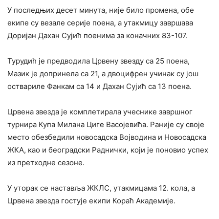
У последњих десет минута, није било промена, обе
екипе су везале серије поена, а утакмицу завршава
Доријан Дахан Сујић поенима за коначних 83-107.
Турудић је предводила Црвену звезду са 25 поена,
Мазик је допринела са 21, а двоцифрен учинак су још
оствариле Фанкам са 14 и Дахан Сујић са 13 поена.
Црвена звезда је комплетирала учеснике завршног
турнира Купа Милана Циге Васојевића. Раније су своје
место обезбедили новосадска Војводина и Новосадска
ЖКА, као и београдски Раднички, који је поновио успех
из претходне сезоне.
У уторак се наставља ЖКЛС, утакмицама 12. кола, а
Црвена звезда гостује екипи Кораћ Академије.