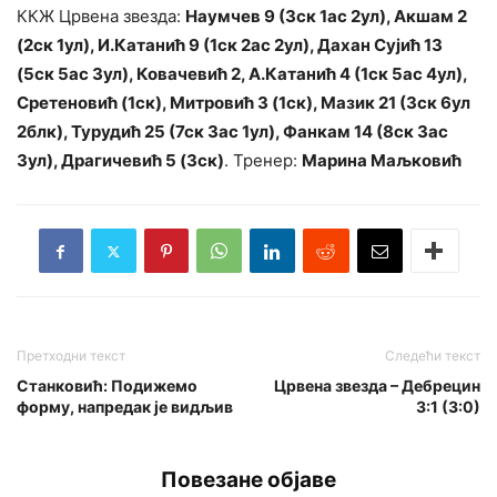
ККЖ Црвена звезда:
Наумчев 9 (3ск 1ас 2ул), Акшам 2
(2ск 1ул), И.Катанић 9 (1ск 2ас 2ул), Дахан Сујић 13
(5ск 5ас 3ул), Ковачевић 2, А.Катанић 4 (1ск 5ас 4ул),
Сретеновић (1ск), Митровић 3 (1ск), Мазик 21 (3ск 6ул
2блк), Турудић 25 (7ск 3ас 1ул), Фанкам 14 (8ск 3ас
3ул), Драгичевић 5 (3ск)
. Тренер:
Марина Маљковић
Претходни текст
Следећи текст
Станковић: Подижемо
Црвена звезда – Дебрецин
форму, напредак је видљив
3:1 (3:0)
Повезане објаве