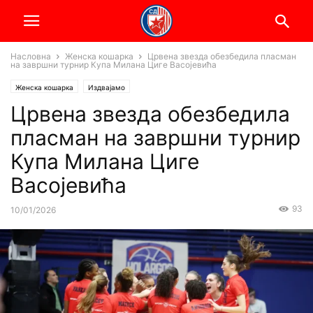
Насловна
Женска кошарка
Црвена звезда обезбедила пласман
на завршни турнир Купа Милана Циге Васојевића
Женска кошарка
Издвајамо
Црвена звезда обезбедила
пласман на завршни турнир
Купа Милана Циге
Васојевића
93
10/01/2026