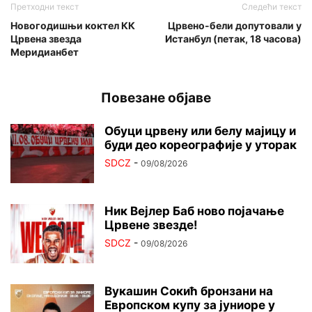
Претходни текст
Следећи текст
Новогодишњи коктел КК
Црвено-бели допутовали у
Црвена звезда
Истанбул (петак, 18 часова)
Меридианбет
Повезане објаве
Обуци црвену или белу мајицу и
буди део кореографије у уторак
SDCZ
-
09/08/2026
Ник Вејлер Баб ново појачање
Црвене звезде!
SDCZ
-
09/08/2026
Вукашин Сокић бронзани на
Европском купу за јуниоре у