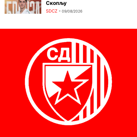
Скопљу
SDCZ
-
09/08/2026