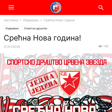
Насловна
Издвајамо
Срећна Нова година!
Издвајамо
Спортско друштво
Срећна Нова година!
158
01/01/2026