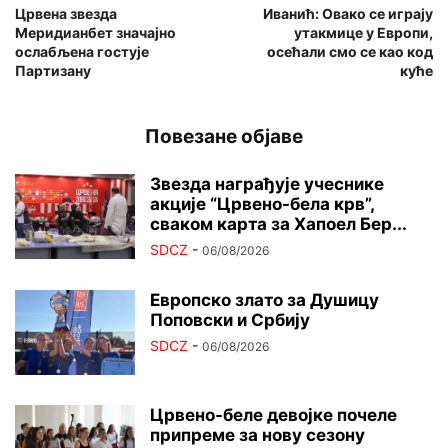
Црвена звезда
Иванић: Овако се играју
Меридианбет значајно
утакмице у Еврoпи,
ослабљена гостује
осећали смо се као код
Партизану
куће
Повезане објаве
Звезда награђује учеснике
акције “Црвено-бела крв”,
сваком карта за Хапоел Бер...
SDCZ
-
06/08/2026
Европско злато за Душицу
Поповски и Србију
SDCZ
-
06/08/2026
Црвено-беле девојке почеле
припреме за нову сезону