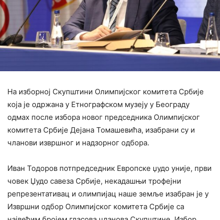
На изборној Скупштини Олимпијског комитета Србије
која је одржана у Етнографском музеју у Београду
одмах после избора новог председника Олимпијског
комитета Србије Дејана Томашевића, изабрани су и
чланови извршног и надзорног одбора.
Иван Тодоров потпредседник Европске џудо уније, први
човек Џудо савеза Србије, некадашњи трофејни
репрезентативац и олимпијац наше земље изабран је у
Извршни одбор Олимпијског комитета Србије са
највећим бројем гласова чланова Скупштине. Избор