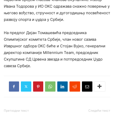
Ивана Тодорова у ИО ОКС одражава снажно поверење у
његово вођство, стручност и дугогодишњу посвећеност
развоју спорта и џудоа у Србији.
На предлог Дејан Томашевића председника
Олимпијског комитета Србије, члан новог сазива
Извршног одбора ОКС биће и Стојан Вујко, генерални
директор компаније Millennium Team, председник
Скупштине СД Црвена звезда и потпредседник Џудо
савеза Србије.
Претходни текст
Следећи текст