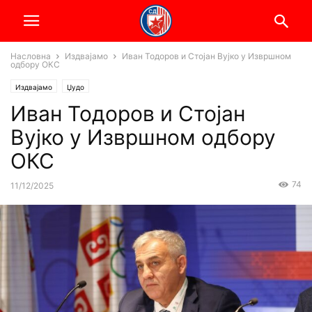
Насловна
Издвајамо
Иван Тодоров и Стојан Вујко у Извршном
одбору ОКС
Издвајамо
Џудо
Иван Тодоров и Стојан
Вујко у Извршном одбору
ОКС
74
11/12/2025