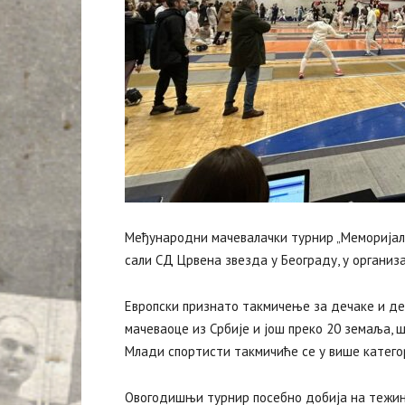
Међународни мачевалачки турнир „Меморијал 
сали СД Црвена звезда у Београду, у организ
Европски признато такмичење за дечаке и де
мачеваоце из Србије и још преко 20 земаља, 
Млади спортисти такмичиће се у више катего
Овогодишњи турнир посебно добија на тежини