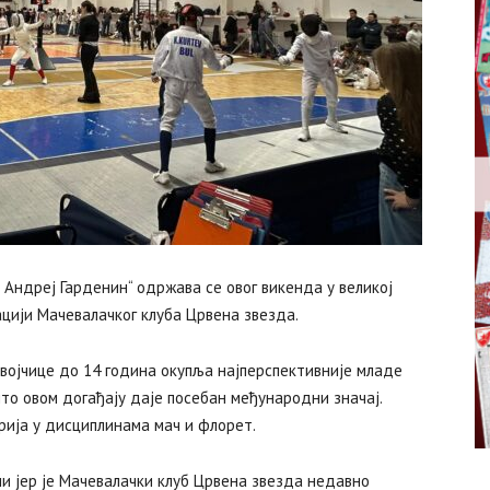
Андреј Гарденин“ одржава се овог викенда у великој
ацији Мачевалачког клуба Црвена звезда.
војчице до 14 година окупља најперспективније младе
што овом догађају даје посебан међународни значај.
рија у дисциплинама мач и флорет.
 јер је Мачевалачки клуб Црвена звезда недавно