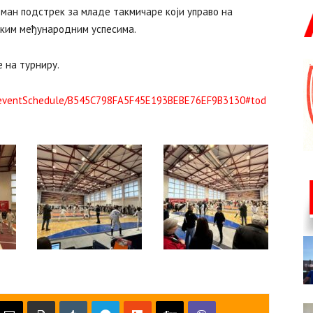
ман подстрек за младе такмичаре који управо на
иким међународним успесима.
 на турниру.
s/eventSchedule/B545C798FA5F45E193BEBE76EF9B3130#tod