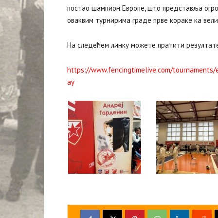
постао шампион Европе, што представља огро
оваквим турнирима граде прве кораке ка вел
На следећем линку можете пратити резултате
https://www.fencingtimelive.com/tournament
ay