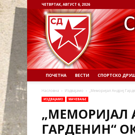
ЧЕТВРТАК, АВГУСТ 6, 2026
ПОЧЕТНА
ВЕСТИ
СПОРТСКО ДРУ
Насловна
Издвајамо
„Меморијал Андреј Гарде
ИЗДВАЈАМО
МАЧЕВАЊЕ
„МЕМОРИЈАЛ 
ГАРДЕНИН“ О