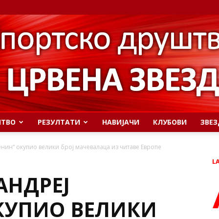
ШТВО
РЕЗУЛТАТИ
НАВИЈАЧИ
КЛУБОВИ
ЗВЕЗ
нин“ окупио велики број мачевалаца из читаве Европе
L
АНДРЕЈ
КУПИО ВЕЛИКИ