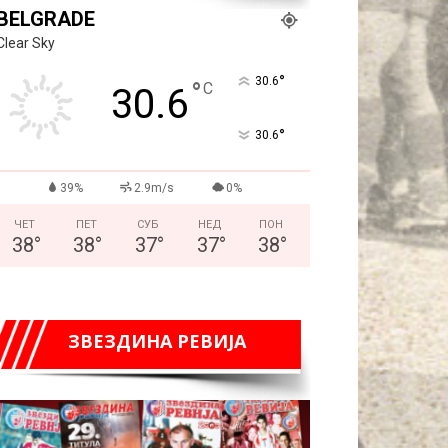
BELGRADE
Clear Sky
°
30.6
°
C
30.6
°
30.6
39%
2.9m/s
0%
ЧЕТ
ПЕТ
СУБ
НЕД
ПОН
38
°
38
°
37
°
37
°
38
°
ЗВЕЗДИНА РЕВИЈА