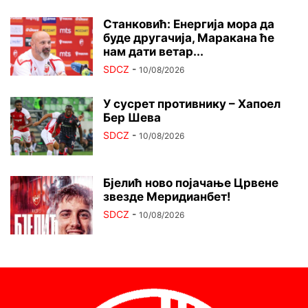
Станковић: Енергија мора да
буде другачија, Маракана ће
нам дати ветар...
SDCZ
-
10/08/2026
У сусрет противнику – Хапоел
Бер Шева
SDCZ
-
10/08/2026
Бјелић ново појачање Црвене
звезде Меридианбет!
SDCZ
-
10/08/2026