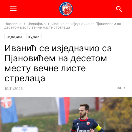
Насловна
Издвајамо
Иванић се изједначио са Пјановићем на
десетом месту вечне листе стрелаца
Издвајамо
Фудбал
Иванић се изједначио са
Пјановићем на десетом
месту вечне листе
стрелаца
33
19/11/2025