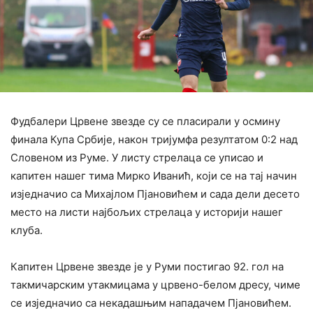
Фудбалери Црвене звезде су се пласирали у осмину
финала Купа Србије, након тријумфа резултатом 0:2 над
Словеном из Руме. У листу стрелаца се уписао и
капитен нашег тима Мирко Иванић, који се на тај начин
изједначио са Михајлом Пјановићем и сада дели десето
место на листи најбољих стрелаца у историји нашег
клуба.
Капитен Црвене звезде је у Руми постигао 92. гол на
такмичарским утакмицама у црвено-белом дресу, чиме
се изједначио са некадашњим нападачем Пјановићем.