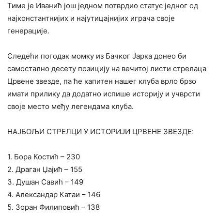
Тиме је Иванић још једном потврдио статус једног од
најконстантнијих и најутицајнијих играча своје
генерације.
Следећи погодак момку из Бачког Јарка донео би
самостално десету позицију на вечитој листи стрелаца
Црвене звезде, па ће капитен нашег клуба врло брзо
имати прилику да додатно испише историју и учврсти
своје место међу легендама клуба.
НАЈБОЉИ СТРЕЛЦИ У ИСТОРИЈИ ЦРВЕНЕ ЗВЕЗДЕ:
1. Бора Костић – 230
2. Драган Џајић – 155
3. Душан Савић – 149
4. Александар Катаи – 146
5. Зоран Филиповић – 138