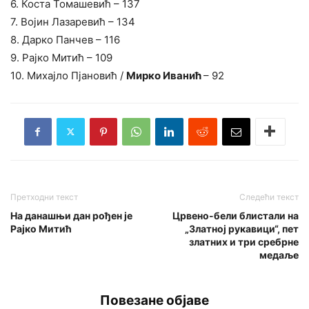
6. Коста Томашевић – 137
7. Војин Лазаревић – 134
8. Дарко Панчев – 116
9. Рајко Митић – 109
10. Михајло Пјановић /
Мирко Иванић
– 92
Претходни текст
Следећи текст
На данашњи дан рођен је
Црвено-бели блистали на
Рајко Митић
„Златној рукавици“, пет
златних и три сребрне
медаље
Повезане објаве