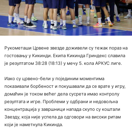
Рукометаши Црвене звезде доживели су тежак пораз на
гостовању у Кикинди. Екипа Кикинда Гриндекс славила
је резултатом 38:28 (18:13) у мечу 5. кола АРКУС лиге.
Иако су црвено-бели у појединим моментима
показивали борбеност и покушавали да се врате у игру,
домаћин је током већег дела сусрета имао контролу
резултата и игре. Проблеми у одбрани и недовољна
концентрација у завршници напада скупо су коштали
Звезду, која није успела да одговори на високи ритам
који је наметнула Кикинда.