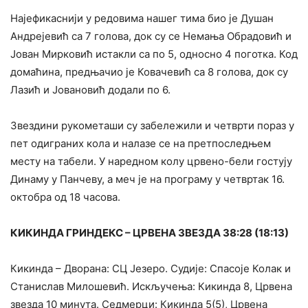
Најефикаснији у редовима нашег тима био је Душан
Андрејевић са 7 голова, док су се Немања Обрадовић и
Јован Мирковић истакли са по 5, односно 4 поготка. Код
домаћина, предњачио је Ковачевић са 8 голова, док су
Лазић и Јовановић додали по 6.
Звездини рукометаши су забележили и четврти пораз у
пет одиграних кола и налазе се на претпоследњем
месту на табели. У наредном колу црвено-бели гостују
Динаму у Панчеву, а меч је на програму у четвртак 16.
октобра од 18 часова.
КИКИНДА ГРИНДЕКС – ЦРВЕНА ЗВЕЗДА 38:28 (18:13)
Кикинда – Дворана: СЦ Језеро. Судије: Спасоје Колак и
Станислав Милошевић. Искључења: Кикинда 8, Црвена
звезда 10 минута. Седмерци: Кикинда 5(5), Црвена