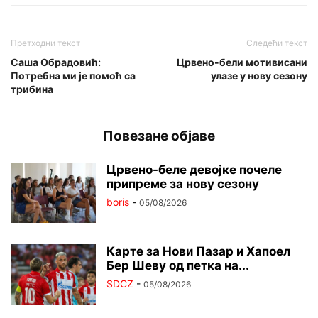
Претходни текст
Следећи текст
Саша Обрадовић:
Црвено-бели мотивисани
Потребна ми је помоћ са
улазе у нову сезону
трибина
Повезане објаве
Црвено-беле девојке почеле
припреме за нову сезону
boris
-
05/08/2026
Карте за Нови Пазар и Хапоел
Бер Шеву од петка на...
SDCZ
-
05/08/2026