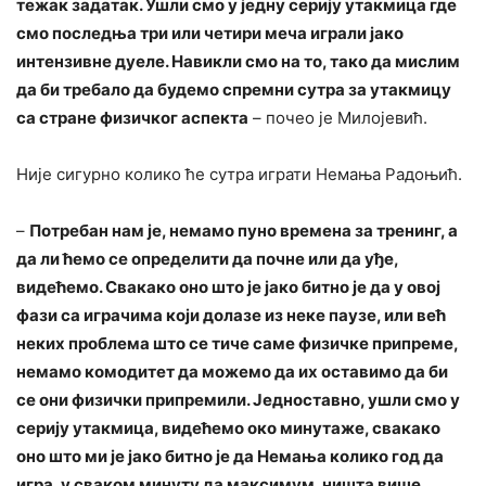
тежак задатак. Ушли смо у једну серију утакмица где
смо последња три или четири меча играли јако
интензивне дуеле. Навикли смо на то, тако да мислим
да би требало да будемо спремни сутра за утакмицу
са стране физичког аспекта
– почео је Милојевић.
Није сигурно колико ће сутра играти Немања Радоњић.
–
Потребан нам је, немамо пуно времена за тренинг, а
да ли ћемо се определити да почне или да уђе,
видећемо. Свакако оно што је јако битно је да у овој
фази са играчима који долазе из неке паузе, или већ
неких проблема што се тиче саме физичке припреме,
немамо комодитет да можемо да их оставимо да би
се они физички припремили. Једноставно, ушли смо у
серију утакмица, видећемо око минутаже, свакако
оно што ми је јако битно је да Немања колико год да
игра, у сваком минуту да максимум, ништа више.