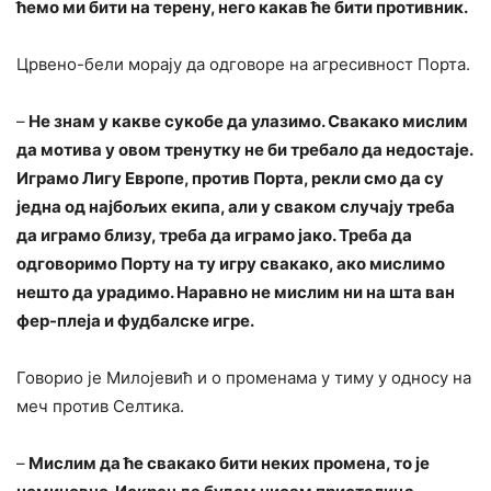
ћемо ми бити на терену, него какав ће бити противник.
Црвено-бели морају да одговоре на агресивност Порта.
–
Не знам у какве сукобе да улазимо. Свакако мислим
да мотива у овом тренутку не би требало да недостаје.
Играмо Лигу Европе, против Порта, рекли смо да су
једна од најбољих екипа, али у сваком случају треба
да играмо близу, треба да играмо јако. Треба да
одговоримо Порту на ту игру свакако, ако мислимо
нешто да урадимо. Наравно не мислим ни на шта ван
фер-плеја и фудбалске игре.
Говорио је Милојевић и о променама у тиму у односу на
меч против Селтика.
–
Мислим да ће свакако бити неких промена, то је