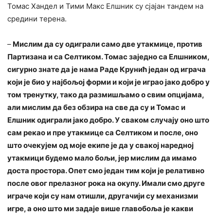
Томас Хандел и Тими Макс Елшник су сјајан тандем на
средини терена.
–
Мислим да су одиграли само две утакмице, против
Партизана и са Селтиком. Томас заједно са Елшником,
сигурно знате да је нама Раде Крунић један од играча
који је био у најбољој форми и који је играо јако добро у
том тренутку, тако да размишљамо о свим опцијама,
али мислим да без обзира на све да су и Томас и
Елшник одиграли јако добро. У сваком случају оно што
сам рекао и пре утакмице са Селтиком и после, оно
што очекујем од моје екипе је да у свакој наредној
утакмици будемо мало бољи, јер мислим да имамо
доста простора. Опет смо један тим који је релативно
после овог прелазног рока на окупу. Имали смо друге
играче који су нам отишли, другачији су механизми
игре, а оно што ми задаје више главобоља је какви