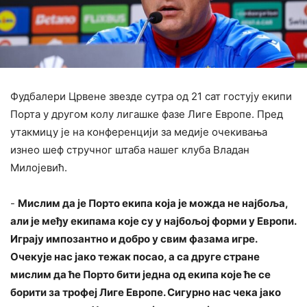
Фудбалери Црвене звезде сутра од 21 сат гостују екипи
Порта у другом колу лигашке фазе Лиге Европе. Пред
утакмицу је на конференцији за медије очекивања
изнео шеф стручног штаба нашег клуба Владан
Милојевић.
‍-
Мислим да је Порто екипа која је можда не најбоља,
али је међу екипама које су у најбољој форми у Европи.
Играју импозантно и добро у свим фазама игре.
Очекује нас јако тежак посао, а са друге стране
мислим да ће Порто бити једна од екипа које ће се
борити за трофеј Лиге Европе. Сигурно нас чека јако