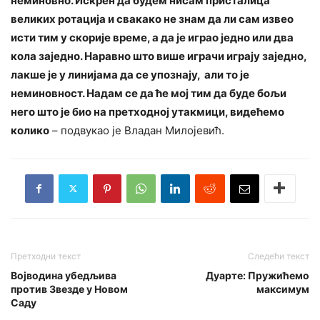
неминовно. Искрен да будем нисам присталица
великих ротација и свакако не знам да ли сам извео
исти тим у скорије време, а да је играо једно или два
кола заједно. Наравно што више играчи играју заједно,
лакше је у линијама да се упознају, али то је
неминовност. Надам се да ће мој тим да буде бољи
него што је био на претходној утакмици, видећемо
колико
– подвукао је Владан Милојевић.
Претходни текст
Следећи текст
Војводина убедљива
Дуарте: Пружићемо
против Звезде у Новом
максимум
Саду