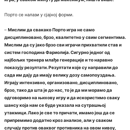
Порто се налази у сјајној форми.
–
Мислим да свакако Порто игра не само
дисциплиновано, брзо, квалитетно у свим сегментима.
Мислим да су јако брзо сви играчи прихватили став и
систем господина Фариолија. Сигурно једног од
најбољих тренера млађе генерације и то наравно
показују резултати. Резултати које су направили до
сада им дају да имају велику дозу самопоуздања.
Играју интензивно, организовано, дисциплиновано,
брзо, тако да шта је до нас, то је да ми морамо да
одговоримо на њихову игру и да искористимо сваку
шансу која нам се буде указала на сутрашњој
утакмици. Лако је све то причати, имамо још да се
припремимо додатно кроз анализе, али у сваком
случају против оваквог противника на овом нивоу,