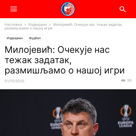
Насловна
Издвајамо
Милојевић: Очекује нас тежак задатак,
размишљамо о нашој игри
Издвајамо
Фудбал
Милојевић: Очекује нас
тежак задатак,
размишљамо о нашој игри
36
01/10/2025