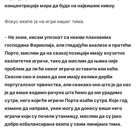
концентрација мора да буде на највишем нивоу.
Фокус екипе је на игри нашег тима.
–
Не знам, нисам упознат са неким плановима
господина Фариолија, али гледајући анализе и пратећи
Порто, мислим да на свакој позицији имају изузетно
квалитетне играче, тако да мислим да њима није
проблем да ли ће неког играча оставити или неће.
Свесни смо и знамо да они имају велики дерби
португалског првенства, али свакако оно што је до нас
је да више водимо рачуна шта ћемо да ми урадимо
сутра, него који ће играчи Порта изаћи сутра. Које год
измене да направе, увек могу да донесу више него
играчи који су почели утакмицу, мислим да су јако
добро избалансирана екипа у свим линијама тима.