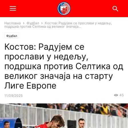
Насловна
Фудбал
Костов: Радујем се прослави у недељу,
подршка против Селтика од великог значаја...
Фудбал
Костов: Радујем се
прослави у недељу,
подршка против Селтика од
великог значаја на старту
Лиге Европе
45
11/09/2025