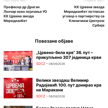
Претходни текст
Следећи текст
Професор др Драган
КК Црвена звезда
Лончар ново појачање УО
Меридианбет потписао
КК Црвена звезда
уговор о партнерству са
Меридианбет
Клиничким Центром
Србије
Повезане објаве
„Црвено-бела крв“ 36. пут –
прикупљено 307 јединица крви
SDCZ
-
08/08/2026
Велики звездаш Велимир
Радојевић 100. пут донирао крв
на Маракани
SDCZ
-
08/08/2026