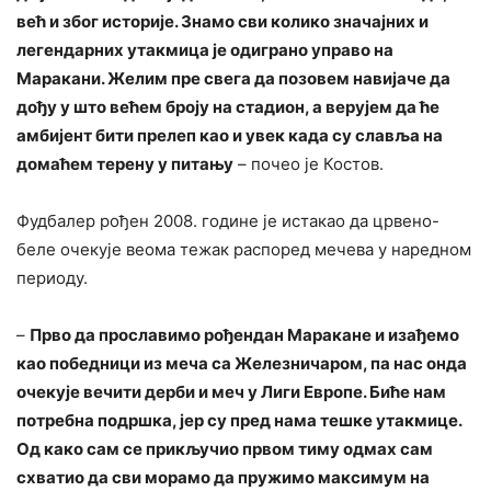
већ и због историје. Знамо сви колико значајних и
легендарних утакмица је одиграно управо на
Маракани. Желим пре свега да позовем навијаче да
дођу у што већем броју на стадион, а верујем да ће
амбијент бити прелеп као и увек када су славља на
домаћем терену у питању
– почео је Костов.
Фудбалер рођен 2008. године је истакао да црвено-
беле очекује веома тежак распоред мечева у наредном
периоду.
–
Прво да прославимо рођендан Маракане и изађемо
као победници из меча са Железничаром, па нас онда
очекује вечити дерби и меч у Лиги Европе. Биће нам
потребна подршка, јер су пред нама тешке утакмице.
Од како сам се прикључио првом тиму одмах сам
схватио да сви морамо да пружимо максимум на