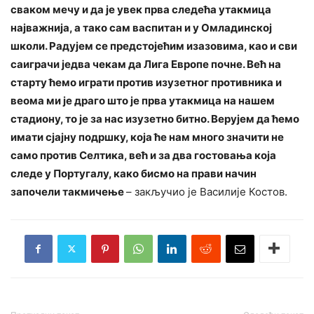
сваком мечу и да је увек прва следећа утакмица
најважнија, а тако сам васпитан и у Омладинској
школи. Радујем се предстојећим изазовима, као и сви
саиграчи једва чекам да Лига Европе почне. Већ на
старту ћемо играти против изузетног противника и
веома ми је драго што је прва утакмица на нашем
стадиону, то је за нас изузетно битно. Верујем да ћемо
имати сјајну подршку, која ће нам много значити не
само против Селтика, већ и за два гостовања која
следе у Португалу, како бисмо на прави начин
започели такмичење
– закључио је Василије Костов.