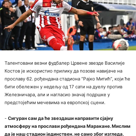
Талентовани везни фудбалер Црвене звезде Василије
Костов је искористио прилику да позове навијаче на
прославу 62. рођендана стадиона “Рајко Митић”, који ће
бити обележен у недељу од 17 сати на дуелу против
Железничара, али и нагласио значај подршке у
предстојећим мечевима на европској сцени.
‍-
Сигуран сам да ће звездаши направити сјајну
атмосферу на прослави рођендана Маракане. Мислим
да је наш стадион јединствен, не само због изгледа,