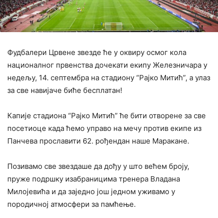
Фудбалери Црвене звезде ће у оквиру осмог кола
националног првенства дочекати екипу Железничара у
недељу, 14. септембра на стадиону “Рајко Митић”, а улаз
за све навијаче биће бесплатан!
Капије стадиона “Рајко Митић” ће бити отворене за све
посетиоце када ћемо управо на мечу против екипе из
Панчева прославити 62. рођендан наше Маракане.
Позивамо све звездаше да дођу у што већем броју,
пруже подршку изабраницима тренера Владана
Милојевића и да заједно још једном уживамо у
породичној атмосфери за памћење.