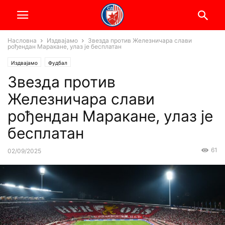
Насловна
Издвајамо
Звезда против Железничара слави
рођендан Маракане, улаз је бесплатан
Издвајамо
Фудбал
Звезда против
Железничара слави
рођендан Маракане, улаз је
бесплатан
61
02/09/2025