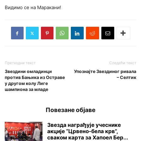
Видимо се на Маракани!
Претходни текст
Следећи текст
Звездини омладинци
Упознајте Звездиног ривала
против Бањика из Остраве
– Селтик
у другом колу Лиге
шампиона за младе
Повезане објаве
Звезда награђује учеснике
акције “Црвено-бела крв”,
сваком карта за Хапоел Бер...