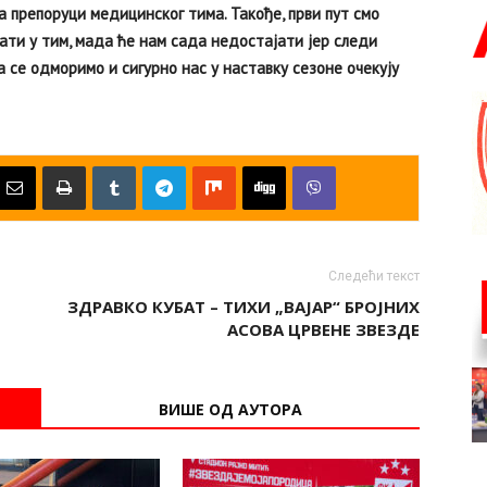
 препоруци медицинског тима. Такође, први пут смо
сати у тим, мада ће нам сада недостајати јер следи
се одморимо и сигурно нас у наставку сезоне очекују
Следећи текст
ЗДРАВКО КУБАТ – ТИХИ „ВАЈАР“ БРОЈНИХ
АСОВА ЦРВЕНЕ ЗВЕЗДЕ
ВИШЕ ОД АУТОРА