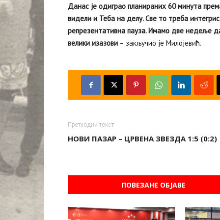
Данас је одиграо планираних 60 минута према
видели и Теба на делу. Све то треба интегри
репрезентативна пауза. Имамо две недеље да 
велики изазови
– закључио је Милојевић.
Претходни текст
НОВИ ПАЗАР – ЦРВЕНА ЗВЕЗДА 1:5 (0:2)
ПОВЕЗАНЕ ОБЈАВЕ