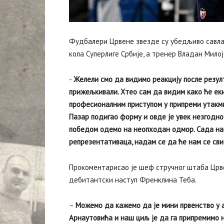
Фудбалери Црвене звезде су убедљиво савлад
кола Суперлиге Србије, а тренер Владан Милој
‍-
Желели смо да видимо реакцију после резулт
прижељкивали. Хтео сам да видим како ће ек
професионалним приступом у припреми утакмиц
Пазар подигао форму и овде је увек незгодно 
победом одемо на неопходан одмор. Сада нас
репрезентативаца, надам се да ће нам се св
Прокоментарисао је шеф стручног штаба Црве
дебитантски наступ Френклина Теба.
–
Можемо да кажемо да је мини првенство у 
Арнаутовића и наш циљ је да га припремимо н