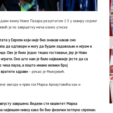
али екипу Новог Пазара резултатом 1:5 у оквиру седмог
евић је по завршетку меча изнео утиске.
ата у Европи који није био онакав какав смо
ипа да одговори и могу да будем задовољан и игром и
е. Ово је било једно тешко гостовање, јер је Нови
играти. Оно што нам је било најважније јесте да са
 чека пауза, а пошто имамо велики број
и вратити здрави
– рекао је Милојевић.
не звезде и први гол Марка Арнаутовића као и
августу завршено. Видели сте квалитет Марка
а највишем нивоу како би био физички потпуно спреман.