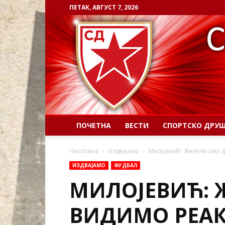
ПЕТАК, АВГУСТ 7, 2026
ПОЧЕТНА
ВЕСТИ
СПОРТСКО ДРУ
Насловна
Издвајамо
Милојевић: Желели смо д
ИЗДВАЈАМО
ФУДБАЛ
МИЛОЈЕВИЋ: 
ВИДИМО РЕАК