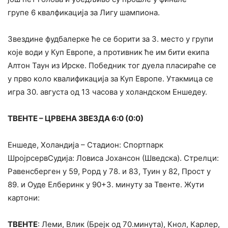
групе 6 квалфикација за Лигу шампиона.
Звездине фудбалерке ће се борити за 3. место у групи
које води у Куп Европе, а противник ће им бити екипа
Алтон Таун из Ирске. Победник тог дуела пласираће се
у прво коло квалификација за Куп Европе. Утакмица се
игра 30. августа од 13 часова у холандском Еншедеу.
ТВЕНТЕ – ЦРВЕНА ЗВЕЗДА 6:0 (0:0)
Еншеде, Холандија – Стадион: Спортпарк
ШројрсервСудија: Ловиса Јохансон (Шведска). Стрелци:
Равенсберген у 59, Рорд у 78. и 83, Туин у 82, Прост у
89. и Оуде Елберинк у 90+3. минуту за Твенте. Жути
картони:
ТВЕНТЕ
: Леми, Влик (Брејк од 70.минута), Кнол, Карлер,