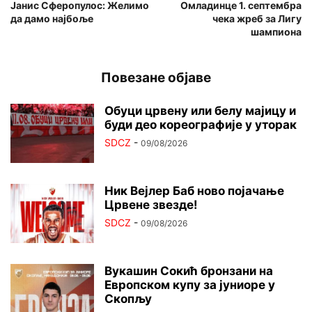
Јанис Сферопулос: Желимо
Омладинце 1. септембра
да дамо најбоље
чека жреб за Лигу
шампиона
Повезане објаве
Обуци црвену или белу мајицу и
буди део кореографије у уторак
SDCZ
-
09/08/2026
Ник Вејлер Баб ново појачање
Црвене звезде!
SDCZ
-
09/08/2026
Вукашин Сокић бронзани на
Европском купу за јуниоре у
Скопљу