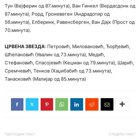
Тун (Вејферин од 87.минута), Ван Гинкел (Вердасдонк од
87.минута), Рорд, Гроневеген (Андрадотир од
56.минута), Елберинк, Равенсберген, Ван Дајк (Прост од
70.минута).
ЦРВЕНА ЗВЕЗДА
: Петровић, Миловановић, Ђорђевић,
Шћепановић (Увалин од 73.минута), Медић,
Стефановић, Спасојевић (Кецман од 79.минута), Шарић,
Сремчевић, Тенков (Хаџибабић од 73.минута),
Танасковић (Малијар од 85.минута)
Претходни текст
Следећи текст