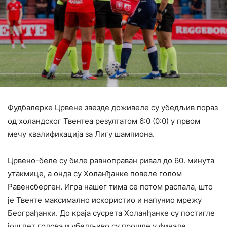
Фудбалерке Црвене звезде доживеле су убедљив пораз
од холандског Твентеа резултатом 6:0 (0:0) у првом
мечу квалификација за Лигу шампиона.
Црвено-беле су биле равноправан ривал до 60. минута
утакмице, а онда су Холанђанке повеле голом
Равенсберген. Игра нашег тима се потом распала, што
је Твенте максимално искористио и напунио мрежу
Београђанки. До краја сусрета Холанђанке су постигле
још пет голова и убедљиво су прошле у финале