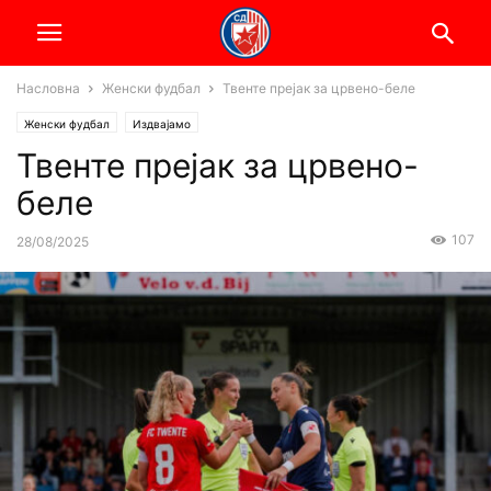
Насловна
Женски фудбал
Твенте прејак за црвено-беле
Женски фудбал
Издвајамо
Твенте прејак за црвено-
беле
107
28/08/2025