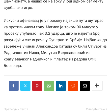
шампионату, а нашао се на врху у још једном сегменту
фудбалске игре.
Искусни офанзивац је у просеку највише пута шутирао
ка противничком голу. Магико је током 90 минута у
просеку упућивао чак 3.2 ударца, што је највећи број
рачунајући све играче у Суперлиги Србије. Најближи да
забележе учинак Александра Катаија су били Стјуарт из
Радничког из Ниша, Милутин Видосављевић из
крагујевачког Радничког и Флајтер из редова ОФК
Београда.
Претходни текст
Следећи текст