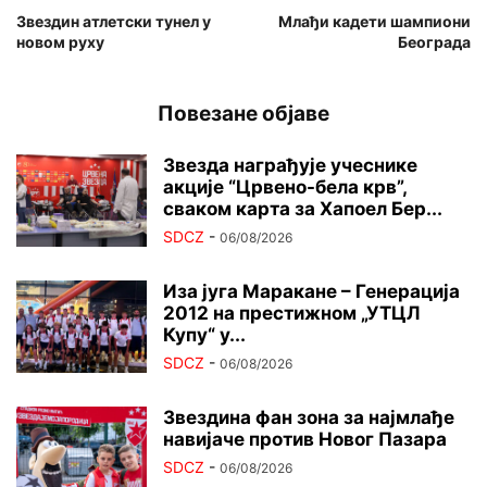
Звездин атлетски тунел у
Млађи кадети шампиони
новом руху
Београда
Повезане објаве
Звезда награђује учеснике
акције “Црвено-бела крв”,
сваком карта за Хапоел Бер...
SDCZ
-
06/08/2026
Иза југа Маракане – Генерација
2012 на престижном „УТЦЛ
Купу“ у...
SDCZ
-
06/08/2026
Звездина фан зона за најмлађе
навијаче против Новог Пазара
SDCZ
-
06/08/2026