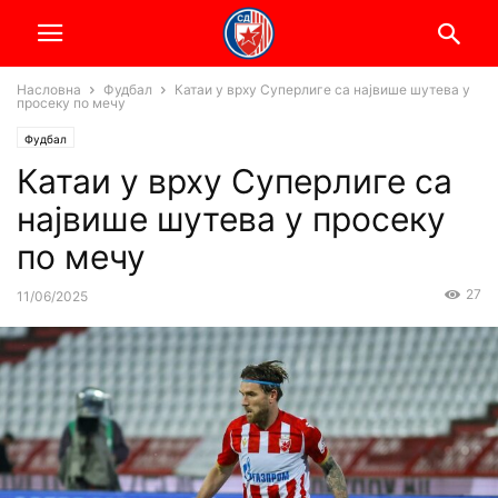
Насловна
Фудбал
Катаи у врху Суперлиге са највише шутева у
просеку по мечу
Фудбал
Катаи у врху Суперлиге са
највише шутева у просеку
по мечу
27
11/06/2025