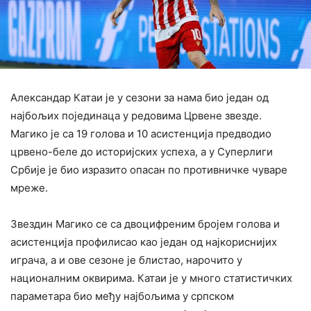
Александар Катаи је у сезони за нама био један од
најбољих појединаца у редовима Црвене звезде.
Магико је са 19 голова и 10 асистенција предводио
црвено-беле до историјских успеха, а у Суперлиги
Србије је био изразито опасан по противничке чуваре
мреже.
‍Звездин Магико се са двоцифреним бројем голова и
асистенција профилисао као један од најкориснијих
играча, а и ове сезоне је блистао, нарочито у
националним оквирима. Катаи је у много статистичких
параметара био међу најбољима у српском