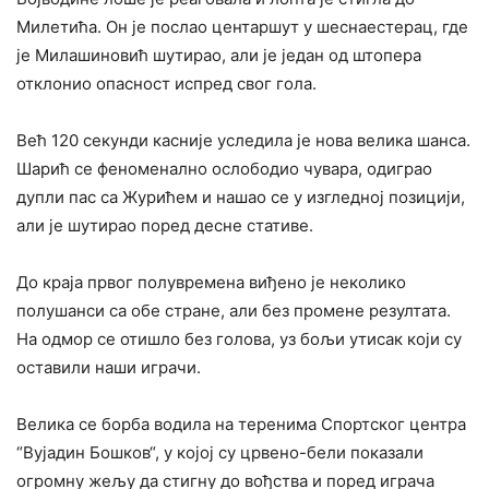
Милетића. Он је послао центаршут у шеснаестерац, где
је Милашиновић шутирао, али је један од штопера
отклонио опасност испред свог гола.
Већ 120 секунди касније уследила је нова велика шанса.
Шарић се феноменално ослободио чувара, одиграо
дупли пас са Журићем и нашао се у изгледној позицији,
али је шутирао поред десне стативе.
До краја првог полувремена виђено је неколико
полушанси са обе стране, али без промене резултата.
На одмор се отишло без голова, уз бољи утисак који су
оставили наши играчи.
Велика се борба водила на теренима Спортског центра
“Вујадин Бошков“, у којој су црвено-бели показали
огромну жељу да стигну до вођства и поред играча