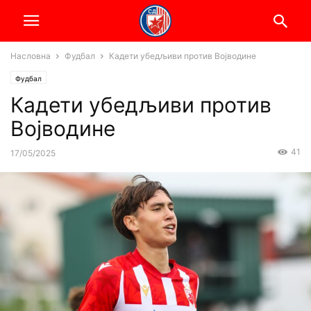
Насловна
Фудбал
Кадети убедљиви против Војводине
Фудбал
Кадети убедљиви против
Војводине
41
17/05/2025