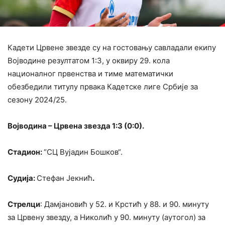
Кадети Црвене звезде су на гостовању савладали екипу
Војводине резултатом 1:3, у оквиру 29. кола
националног првенства и тиме математички
обезбедили титулу првака Кадетске лиге Србије за
сезону 2024/25.
Војводина – Црвена звезда 1:3 (0:0).
Стадион:
“СЦ Вујадин Бошков“.
Судија:
Стефан Јекнић
.
Стрелци
: Дамјановић у 52. и Крстић у 88. и 90. минуту
за Црвену звезду, а Николић у 90. минуту (аутогол) за