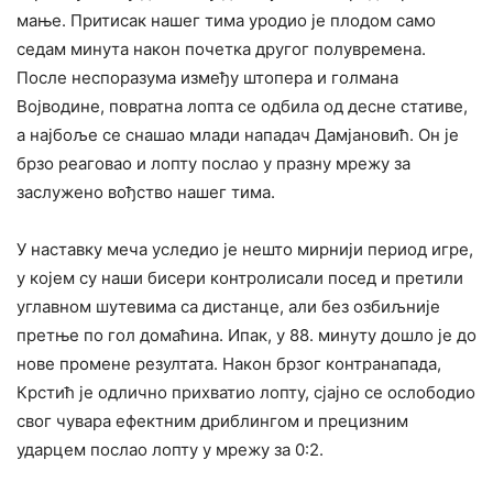
мање. Притисак нашег тима уродио је плодом само
седам минута након почетка другог полувремена.
После неспоразума између штопера и голмана
Војводине, повратна лопта се одбила од десне стативе,
а најбоље се снашао млади нападач Дамјановић. Он је
брзо реаговао и лопту послао у празну мрежу за
заслужено вођство нашег тима.
У наставку меча уследио је нешто мирнији период игре,
у којем су наши бисери контролисали посед и претили
углавном шутевима са дистанце, али без озбиљније
претње по гол домаћина. Ипак, у 88. минуту дошло је до
нове промене резултата. Након брзог контранапада,
Крстић је одлично прихватио лопту, сјајно се ослободио
свог чувара ефектним дриблингом и прецизним
ударцем послао лопту у мрежу за 0:2.