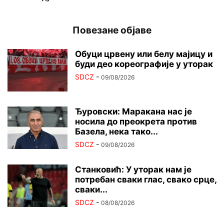
Повезане објаве
Обуци црвену или белу мајицу и
буди део кореографије у уторак
SDCZ
-
09/08/2026
Ђуровски: Маракана нас је
носила до преокрета против
Базела, нека тако...
SDCZ
-
09/08/2026
Станковић: У уторак нам је
потребан сваки глас, свако срце,
сваки...
SDCZ
-
08/08/2026