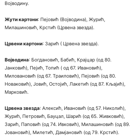
Војводину.
Жути картони
: Пејовић (Војводина), Журић,
Милашиновић, Крстић (Црвена звезда).
Црвени картони
: Зарић ( Црвена звезда).
Војводина
: Богдановић, Бабић, Крајцар (од 80.
Јанковић), Пејић, Топић ( од 67. Ивановић),
Миловановић (од 67. Траиловић), Пејовић (од 80.
Новаковић), Јовић, Остојић, Лакетић (од 87. Кљајић),
Марковић.
Црвена звезда
: Алексић, Ивановић (од 57. Николић),
Журић, Петровић, Бауцал, Шарић (од 65. Живковић),
Зарић, Паповић (од 74. Ивковић), Милашиновић (од 89.
Јовановић), Милетић, Дамјановић (од 79. Крстић).