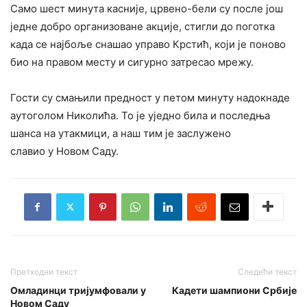
Само шест минута касније, црвено-бели су после још
једне добро организоване акције, стигли до поготка
када се најбоље снашао управо Крстић, који је поново
био на правом месту и сигурно затресао мрежу.
Гости су смањили предност у петом минуту надокнаде
аутоголом Николића. То је уједно била и последња
шанса на утакмици, а наш тим је заслужено
славио у Новом Саду.
Претходни текст
Следећи текст
Омладинци тријумфовали у
Кадети шампиони Србије
Новом Саду