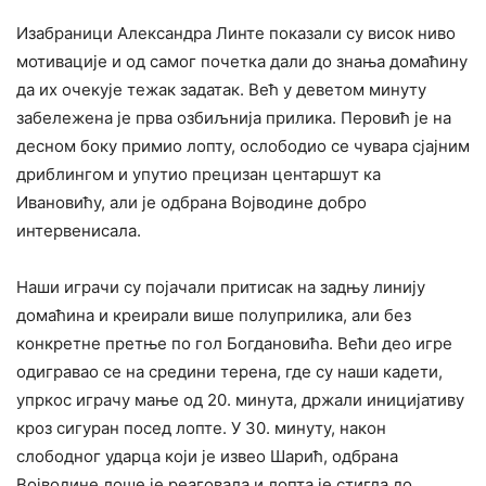
Изабраници Александра Линте показали су висок ниво
мотивације и од самог почетка дали до знања домаћину
да их очекује тежак задатак. Већ у деветом минуту
забележена је прва озбиљнија прилика. Перовић је на
десном боку примио лопту, ослободио се чувара сјајним
дриблингом и упутио прецизан центаршут ка
Ивановићу, али је одбрана Војводине добро
интервенисала.
Наши играчи су појачали притисак на задњу линију
домаћина и креирали више полуприлика, али без
конкретне претње по гол Богдановића. Већи део игре
одигравао се на средини терена, где су наши кадети,
упркос играчу мање од 20. минута, држали иницијативу
кроз сигуран посед лопте. У 30. минуту, након
слободног ударца који је извео Шарић, одбрана
Војводине лоше је реаговала и лопта је стигла до