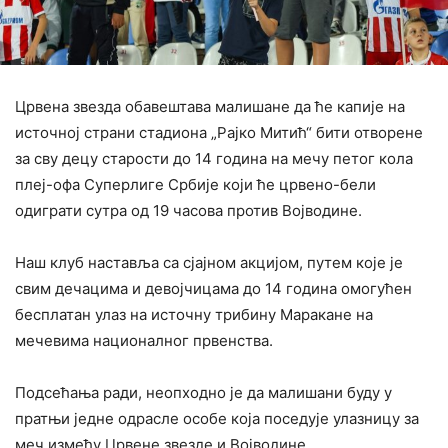
Црвена звезда обавештава малишане да ће капије на
источној страни стадиона „Рајко Митић“ бити отворене
за сву децу старости до 14 година на мечу петог кола
плеј-офа Суперлиге Србије који ће црвено-бели
одиграти сутра од 19 часова против Војводине.
‍Наш клуб наставља са сјајном акцијом, путем које је
свим дечацима и девојчицама до 14 година омогућен
бесплатан улаз на источну трибину Маракане на
мечевима националног првенства.
Подсећања ради, неопходно је да малишани буду у
пратњи једне одрасле особе која поседује улазницу за
меч између Црвене звезде и Војводине.