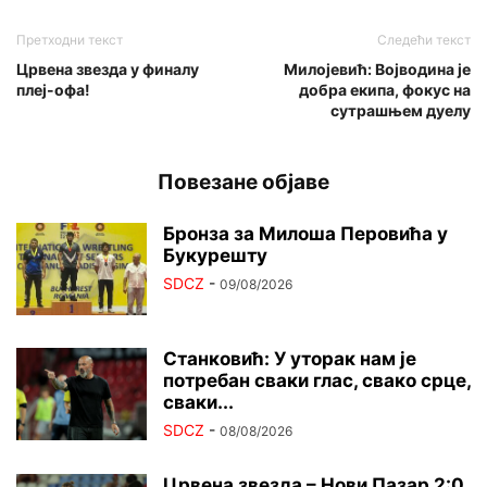
Претходни текст
Следећи текст
Црвена звезда у финалу
Милојевић: Војводина је
плеј-офа!
добра екипа, фокус на
сутрашњем дуелу
Повезане објаве
Бронза за Милоша Перовића у
Букурешту
SDCZ
-
09/08/2026
Станковић: У уторак нам је
потребан сваки глас, свако срце,
сваки...
SDCZ
-
08/08/2026
Црвена звезда – Нови Пазар 2:0