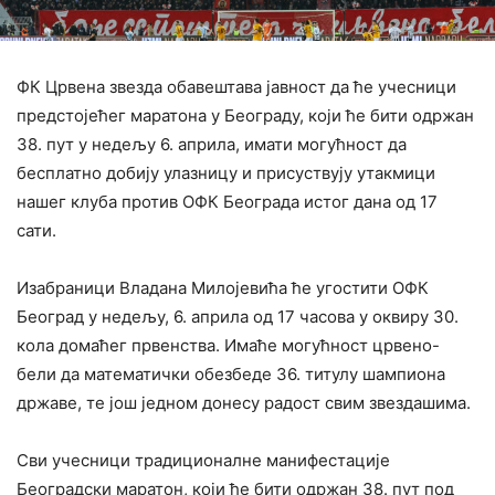
ФК Црвена звезда обавештава јавност да ће учесници
предстојећег маратона у Београду, који ће бити одржан
38. пут у недељу 6. априла, имати могућност да
бесплатно добију улазницу и присуствују утакмици
нашег клуба против ОФК Београда истог дана од 17
сати.
Изабраници Владана Милојевића ће угостити ОФК
Београд у недељу, 6. априла од 17 часова у оквиру 30.
кола домаћег првенства. Имаће могућност црвено-
бели да математички обезбеде 36. титулу шампиона
државе, те још једном донесу радост свим звездашима.
Сви учесници традиционалне манифестације
Београдски маратон, који ће бити одржан 38. пут под