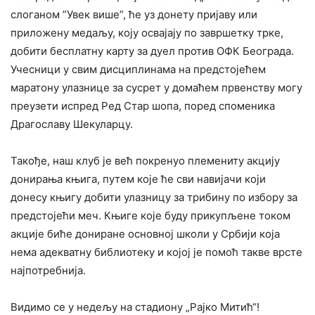
слоганом ”Увек више”, ће уз донету пријаву или
приложену медаљу, коју освaјају по завршетку трке,
добити бесплатну карту за дуел против ОФК Београда.
Учесници у свим дисциплинама на предстојећем
маратону улазнице за сусрет у домаћем првенству могу
преузети испред Ред Стар шопа, поред споменика
Драгославу Шекуларцу.
Такође, наш клуб је већ покренуо племениту акцију
донирања књига, путем које ће сви навијачи који
донесу књигу добити улазницу за трибину по избору за
предстојећи меч. Књиге које буду прикупљене током
акције биће дониране основној школи у Србији која
нема адекватну библиотеку и којој је помоћ такве врсте
најпотребнија.
Видимо се у недељу на стадиону „Рајко Митић“!