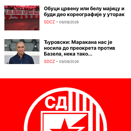
Обуци црвену или белу мајицу и
буди део кореографије у уторак
SDCZ
-
09/08/2026
Ђуровски: Маракана нас је
носила до преокрета против
Базела, нека тако...
SDCZ
-
09/08/2026