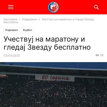
Насловна
Издвајамо
Учествуј на маратону и гледај Звезду
бесплатно
Издвајамо
Фудбал
Учествуј на маратону и
гледај Звезду бесплатно
58
03/04/2025