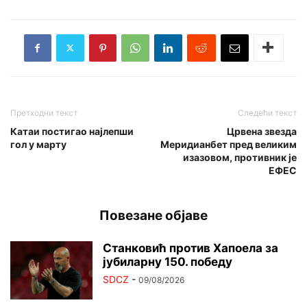
Претходни текст
Следећи текст
Катаи постигао најлепши
Црвена звезда
гол у марту
Меридианбет пред великим
изазовом, противник је
ЕФЕС
Повезане објаве
Станковић против Хапоела за
јубиларну 150. победу
SDCZ
-
09/08/2026