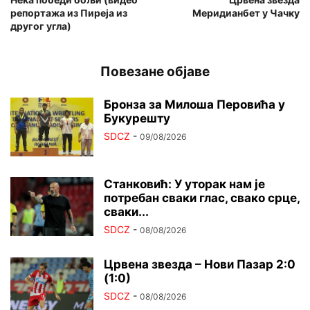
репортажа из Пиреја из
Меридианбет у Чачку
другог угла)
Повезане објаве
Бронза за Милоша Перовића у
Букурешту
SDCZ
-
09/08/2026
Станковић: У уторак нам је
потребан сваки глас, свако срце,
сваки...
SDCZ
-
08/08/2026
Црвена звезда – Нови Пазар 2:0
(1:0)
SDCZ
-
08/08/2026