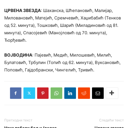
ЦРВЕНА ЗВЕЗДА
: Шаханска, Шћепановић, Малијар,
Миловановић, Матејић, Сремчевић, Хаџибабић (Тенков
од 52. минута), Тошковић, Шарић (Миладиновић од 81.
минута), Спасојевић (Манојловић од 70. минута),
Ђорђевић.
ВОЈВОДИНА
: Пајевић, Медић, Милошевић, Милић,
Булатовић, Трбулин (Топић од 62. минута), Вуксановић,
Поповић, Гајдобрански, Чингелић, Тривић.
Претходни текст
Следећи текст
Нека победи бољи (видео
Црвена звезда