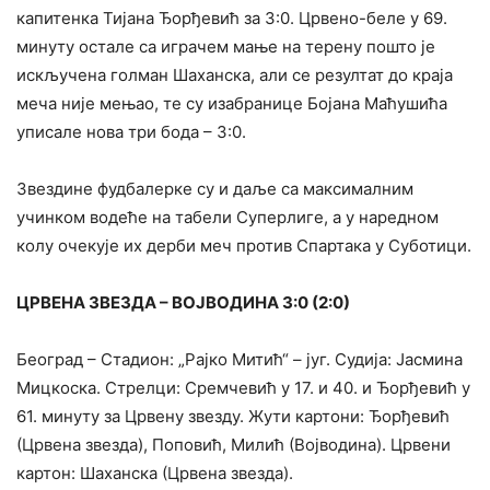
капитенка Тијана Ђорђевић за 3:0. Црвено-беле у 69.
минуту остале са играчем мање на терену пошто је
искључена голман Шаханска, али се резултат до краја
меча није мењао, те су изабранице Бојана Маћушића
уписале нова три бода – 3:0.
Звездине фудбалерке су и даље са максималним
учинком водеће на табели Суперлиге, а у наредном
колу очекује их дерби меч против Спартака у Суботици.
ЦРВЕНА ЗВЕЗДА – ВОЈВОДИНА 3:0 (2:0)
Београд – Стадион: „Рајко Митић“ – југ. Судија: Јасмина
Мицкоска. Стрелци: Сремчевић у 17. и 40. и Ђорђевић у
61. минуту за Црвену звезду. Жути картони: Ђорђевић
(Црвена звезда), Поповић, Милић (Војводина). Црвени
картон: Шаханска (Црвена звезда).