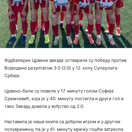
Фудбалерке Црвене звезде оствариле су победу против
Војводине резултатом 3:0 (2:0) у 12. колу Суперлиге
Србије.
Црвено-беле су повеле у 17. минуту голом Софије
Сремчевић, која је у 40. минуту постигла и други гол и
тако Звезду довела у вођство од 2:0.
Наставила је наша екипа са добром игром и у другом
полувремену, па је у 61. минуту мрежу гошћи затресла