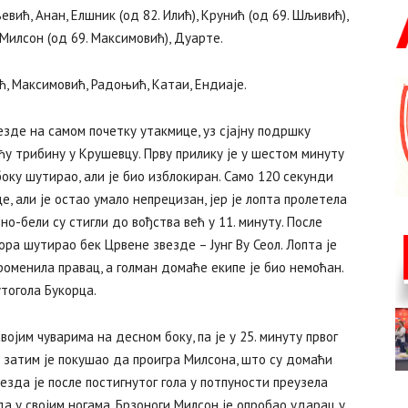
вић, Анан, Елшник (од 82. Илић), Крунић (од 69. Шљивић),
, Милсон (од 69. Максимовић), Дуарте.
ић, Максимовић, Радоњић, Катаи, Ендиаје.
зде на самом почетку утакмице, уз сјајну подршку
ућу трибину у Крушевцу. Прву прилику је у шестом минуту
боку шутирао, али је био изблокиран. Само 120 секунди
, али је остао умало непрецизан, јер је лопта пролетела
но-бели су стигли до вођства већ у 11. минуту. После
ра шутирао бек Црвене звезде – Јунг Ву Сеол. Лопта је
роменила правац, а голман домаће екипе је био немоћан.
тогола Букорца.
ојим чуварима на десном боку, па је у 25. минуту првог
 затим је покушао да проигра Милсона, што су домаћи
езда је после постигнутог гола у потпуности преузела
да у својим ногама. Брзоноги Милсон је опробао ударац у