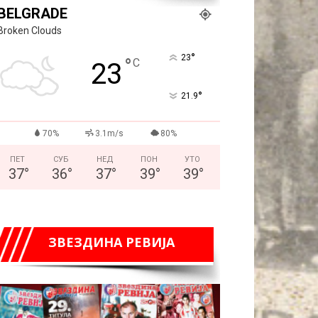
BELGRADE
Broken Clouds
°
23
°
C
23
°
21.9
70%
3.1m/s
80%
ПЕТ
СУБ
НЕД
ПОН
УТО
37
°
36
°
37
°
39
°
39
°
ЗВЕЗДИНА РЕВИЈА