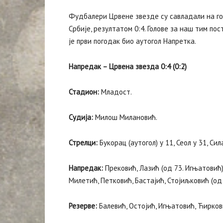
Фудбалери Црвене звезде су савладали на го
Србије, резултатом 0:4. Голове за наш тим пос
је први погодак био аутогол Напретка.
Напредак – Црвена звезда 0:4 (0:2)
Стадион:
Младост.
Судија:
Милош Милановић.
Стрелци:
Букорац (аутогол) у 11, Сеол у 31, Сил
Напредак:
Прековић, Лазић (од 73. Игњатовић),
Милетић, Петковић, Бастајић, Стојиљковић (од 
Резерве:
Балевић, Остојић, Игњатовић, Ћиркови