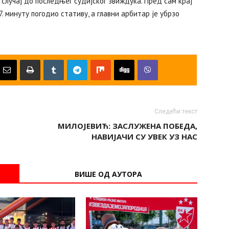
 случај до последњег судијског звиждука. Пред сам крај
87. минуту погодио стативу, а главни арбитар је убрзо
Следећи текст
МИЛОЈЕВИЋ: ЗАСЛУЖЕНА ПОБЕДА,
НАВИЈАЧИ СУ УВЕК УЗ НАС
ВИШЕ ОД АУТОРА