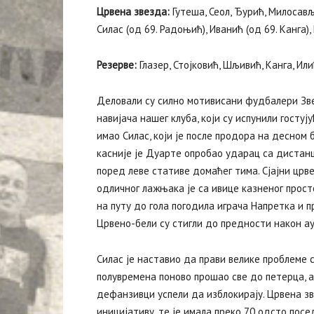
Црвена звезда:
Гутеша, Сеол, Ђурић, Милосавље
Силас (од 69. Радоњић), Иванић (од 69. Канга)
Резерве:
Глазер, Стојковић, Шљивић, Канга, Ил
Деловали су силно мотивисани фудбалери Зве
навијача нашег клуба, који су испунили гостуј
имао Силас, који је после продора на десном 
касније је Дуарте опробао ударац са дистанце
поред леве стативе домаћег тима. Сјајни црве
одличног лажњака је са ивице казненог просто
на путу до гола погодила играча Напретка и п
Црвено-бели су стигли до предности након ау
Силас је наставио да прави велике проблеме св
полувремена поново прошао све до петерца, а
дефанзивци успели да изблокирају. Црвена зв
иницијативу, те је имала преко 70 одсто посе