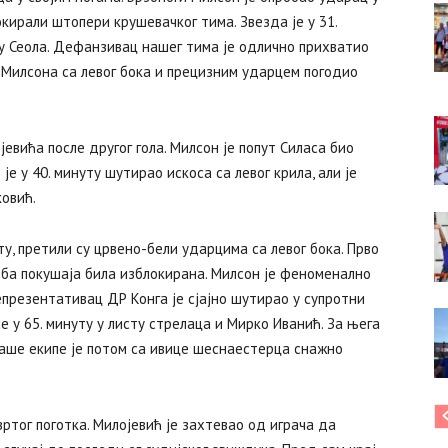
окирали штопери крушевачког тима. Звезда је у 31.
Ву Сеола. Дефанзивац нашег тима је одлично прихватио
 Милсона са левог бока и прецизним ударцем погодио
евића после другог гола. Милсон је попут Силаса био
е у 40. минуту шутирао искоса са левог крила, али је
овић.
уту, претили су црвено-бели ударцима са левог бока. Прво
 оба покушаја била изблокирана. Милсон је феноменално
репрезентативац ДР Конга је сјајно шутирао у супротни
е у 65. минуту у листу стрелаца и Мирко Иванић. За њега
наше екипе је потом са ивице шеснаестерца снажно
ртог поготка. Милојевић је захтевао од играча да