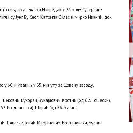
стовању крушевачки Напредак у 23. колу Суперлиге
тигли су Јунг Ву Сеол, Катомпа Силас и Мирко Иванић, док
ас у 60. и Иванић у 65. минуту за Црвену звезду.
 Ђековић, Букорац, Вукајловић, Крстић (од 62. Тошески),
62. Богдановски), Шарић (од 86. Бубањ).
ћ, Тошески, Јовић, Марјановић, Богдановски, Бубањ.