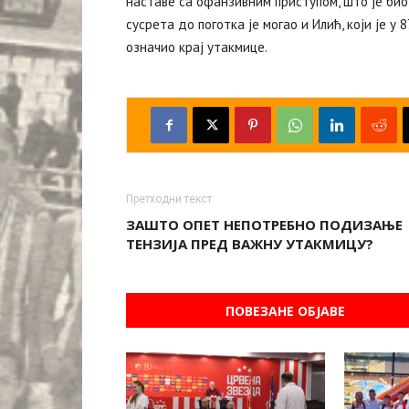
наставе са офанзивним приступом, што је био
сусрета до поготка је могао и Илић, који је у 
означио крај утакмице.
Претходни текст
ЗАШТО ОПЕТ НЕПОТРЕБНО ПОДИЗАЊЕ
ТЕНЗИЈА ПРЕД ВАЖНУ УТАКМИЦУ?
ПОВЕЗАНЕ ОБЈАВЕ