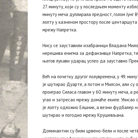
27. минуту, који су у последњем моменту избл
минуту меча дуплирала предност, голом Јунг 
лопту у казненом простору после центаршута
мрежу Напретка.
Нису се зауставили изабраници Владана Милој
нерешива енигма за дефанзивце Напретка, те ј
његов лукави ударац успео да зауставио Прек
Већ на почетку другог полувремена, у 49. мин
је шутирао Дуарте, а потом и Милсон, али су
проиграо Силаса главом у 60. минуту меча, а 
угао и затресао мрежу домаће екипе. Уписао с
је лопту одложио Елшник, а везни фудбалер 
шутирао и погодио мрежу Крушевљана.
Доминантни су били црвено-бели и после четв