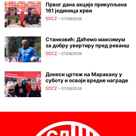
Првог дана акције прикупљена
161 јединица крви
SDCZ
-
07/08/2026
Станковић: Даћемо максимум
за добру увертиру пред реванш
SDCZ
-
07/08/2026
Донеси цртеж на Маракану у
суботу и освоји вредне награде
SDCZ
-
07/08/2026