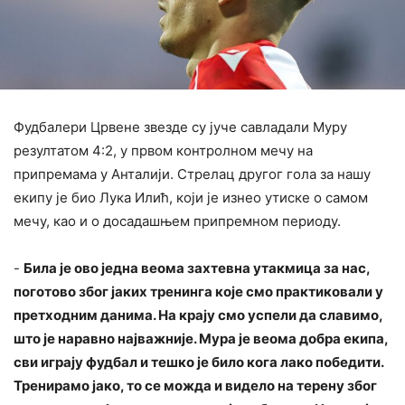
Фудбалери Црвене звезде су јуче савладали Муру
резултатом 4:2, у првом контролном мечу на
припремама у Анталији. Стрелац другог гола за нашу
екипу је био Лука Илић, који је изнео утиске о самом
мечу, као и о досадашњем припремном периоду.
‍-
Била је ово једна веома захтевна утакмица за нас,
поготово због јаких тренинга које смо практиковали у
претходним данима. На крају смо успели да славимо,
што је наравно најважније. Мура је веома добра екипа,
сви играју фудбал и тешко је било кога лако победити.
Тренирамо јако, то се можда и видело на терену због