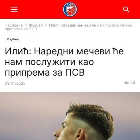
Насловна
Фудбал
Илић: Наредни мечеви ће нам послужити као
припрема за ПСВ
Фудбал
Илић: Наредни мечеви ће
нам послужити као
припрема за ПСВ
44
09/01/2025