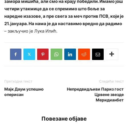
замора мишића, али смо на крају победили. Имамо још
четири утакмице да се спремимо што боље за
наредне изазове, а пре свега за меч против ПСВ, који је
21. јануара. На нама је да наставимо вредно да радимо
– закључио је Лука Илић.
Претходни текст
Следећи текст
Мајк Даум успешно
Непредвидљиви Париз гост
оперисан
Црвене звезде
Меридианбет
Повезане објаве